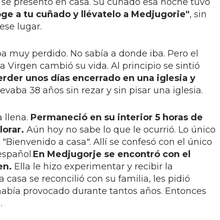
 se presentó en casa. Su cuñado esa noche tuvo
ge a tu cuñado y llévatelo a Medjugorie"
, sin
ese lugar.
aba muy perdido. No sabía a donde iba. Pero el
a Virgen cambió su vida. Al principio se sintió
erder unos días encerrado en una iglesia y
vaba 38 años sin rezar y sin pisar una iglesia.
a llena.
Permaneció en su interior 5 horas de
lorar.
Aún hoy no sabe lo que le ocurrió. Lo único
 "Bienvenido a casa". Allí se confesó con el único
español.
En Medjugorje se encontró con el
en.
Ella le hizo experimentar y recibir la
a casa se reconcilió con su familia, les pidió
había provocado durante tantos años. Entonces
.