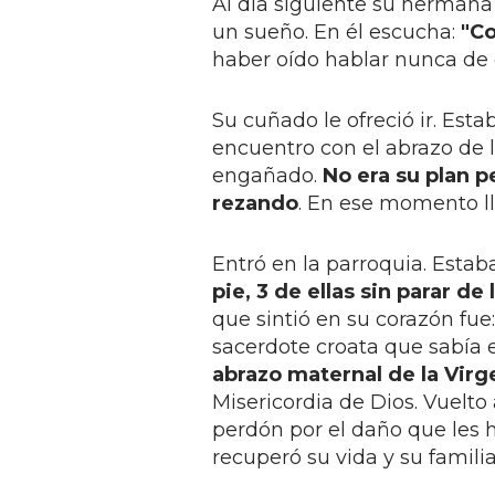
Al día siguiente su hermana
un sueño. En él escucha:
"Co
haber oído hablar nunca de 
Su cuñado le ofreció ir. Est
encuentro con el abrazo de l
engañado.
No era su plan p
rezando
. En ese momento lle
Entró en la parroquia. Estab
pie, 3 de ellas sin parar de l
que sintió en su corazón fue:
sacerdote croata que sabía 
abrazo maternal de la Virg
Misericordia de Dios. Vuelto 
perdón por el daño que les 
recuperó su vida y su familia