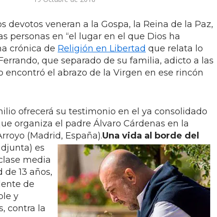
s devotos veneran a la Gospa, la Reina de la Paz,
s personas en “el lugar en el que Dios ha
una crónica de
Religión en Libertad
que relata lo
Ferrando, que separado de su familia, adicto a las
io encontró el abrazo de la Virgen en ese rincón
lio ofrecerá su testimonio en el ya consolidado
 que organiza el padre Álvaro Cárdenas en la
rroyo (Madrid, España).
Una vida al borde del
djunta) es
clase media
 de 13 años,
dente de
ble y
, contra la