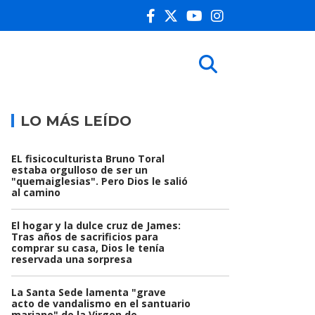
LO MÁS LEÍDO
EL fisicoculturista Bruno Toral
estaba orgulloso de ser un
"quemaiglesias". Pero Dios le salió
al camino
El hogar y la dulce cruz de James:
Tras años de sacrificios para
comprar su casa, Dios le tenía
reservada una sorpresa
La Santa Sede lamenta "grave
acto de vandalismo en el santuario
mariano" de la Virgen de