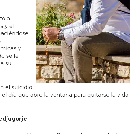
zó a
s y el
 haciéndose
s
ómicas y
do se le
a su
 el suicidio
 el día que abre la ventana para quitarse la vida
edjugorje