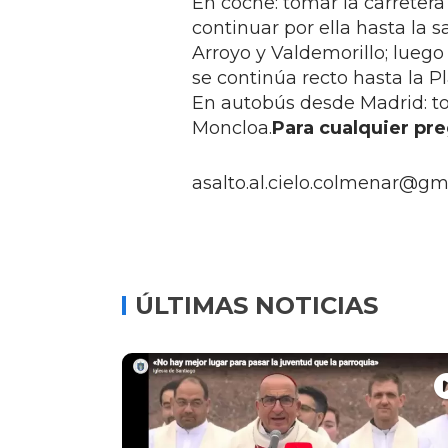
En coche: tomar la carretera
continuar por ella hasta la 
Arroyo y Valdemorillo; luego
se continúa recto hasta la P
En autobús desde Madrid: t
Moncloa.
Para cualquier pr
asalto.al.cielo.colmenar@gm
ÚLTIMAS NOTICIAS