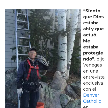
“Siento
que Dios
estaba
ahí y que
actuó.
Me
estaba
protegie
ndo”,
dijo
Venegas
en una
entrevista
exclusiva
con el
Denver
Catholic
en