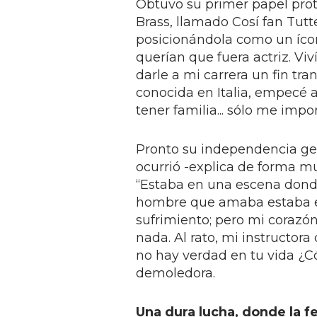
Obtuvo su primer papel prot
Brass, llamado Cosí fan Tutte
posicionándola como un ícon
querían que fuera actriz. Vi
darle a mi carrera un fin tr
conocida en Italia, empecé a 
tener familia... sólo me impo
Pronto su independencia gen
ocurrió -explica de forma mu
“Estaba en una escena donde
hombre que amaba estaba en
sufrimiento; pero mi corazó
nada. Al rato, mi instructor
no hay verdad en tu vida ¿Có
demoledora.
Una dura lucha, donde la f