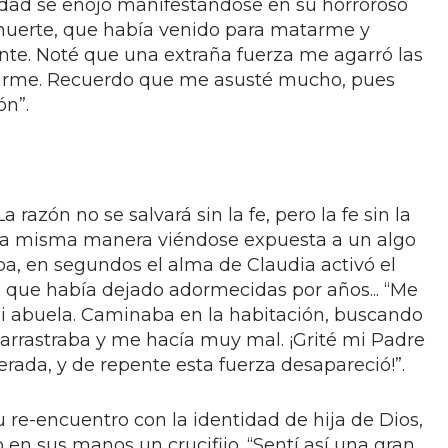
idad se enojó manifestándose en su horroroso
 muerte, que había venido para matarme y
te. Noté que una extraña fuerza me agarró las
tarme. Recuerdo que me asusté mucho, pues
ón”.
a razón no se salvará sin la fe, pero la fe sin la
la misma manera viéndose expuesta a un algo
a, en segundos el alma de Claudia activó el
e que había dejado adormecidas por años... “Me
mi abuela. Caminaba en la habitación, buscando
arrastraba y me hacía muy mal. ¡Grité mi Padre
erada, y de repente esta fuerza desapareció!”.
re-encuentro con la identidad de hija de Dios,
en sus manos un crucifijo. “Sentí así una gran