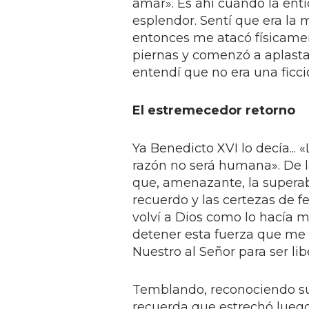
amar». Es ahí cuando la ent
esplendor. Sentí que era la
entonces me atacó físicamen
piernas y comenzó a aplas
entendí que no era una ficci
El estremecedor retorno
Ya Benedicto XVI lo decía... «L
razón no será humana». De 
que, amenazante, la superab
recuerdo y las certezas de f
volví a Dios como lo hacía 
detener esta fuerza que me 
Nuestro al Señor para ser lib
Temblando, reconociendo su 
recuerda que estrechó luego 