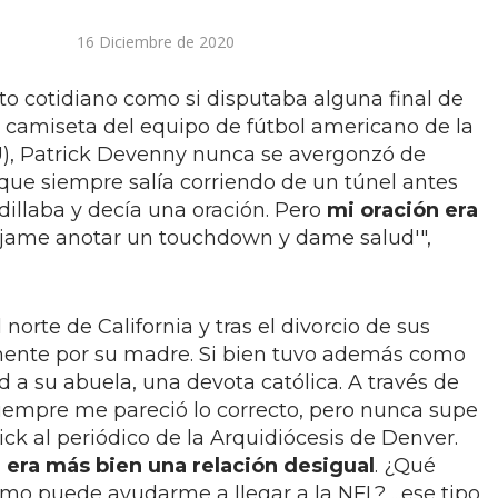
16 Diciembre de 2020
o cotidiano como si disputaba alguna final de
camiseta del equipo de fútbol americano de la
U), Patrick Devenny nunca se avergonzó de
o que siempre salía corriendo de un túnel antes
odillaba y decía una oración. Pero
mi oración era
déjame anotar un touchdown y dame salud'",
norte de California y tras el divorcio de sus
lmente por su madre. Si bien tuvo además como
d a su abuela, una devota católica. A través de
 "Siempre me pareció lo correcto, pero nunca supe
rick al periódico de la Arquidiócesis de Denver.
,
era más bien una relación desigual
. ¿Qué
o puede ayudarme a llegar a la NFL? ...ese tipo