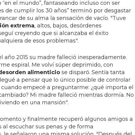
o “en el mundo”, fantaseando incluso con ser
 de cumplir los 30 años” terminó por desgastar
rrancar de su alma la sensación de vacío. "Tuve
ión extrema
, altos, bajos, desórdenes
 seguí creyendo que si alcanzaba el éxito
alquiera de esos problemas".
 el año 2015 su madre falleció inesperadamente.
e espiral. Me volví súper deprimido, con
desorden alimenticio
se disparó. Sentía tanta
legué a pensar que lo único posible de controlar
s cuando empecé a preguntarme: ¿qué importa el
cambiado? Mi madre falleció mientras dormía. No
 viviendo en una mansión".
omento y finalmente recuperó algunos amigos a
s al escuchar sus penas y de forma
, le señalaron una misma solución. "Después del