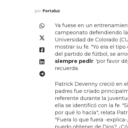
por
Portaluz
Ya fuese en un entrenamient
campeonato defendiendo la 
Universidad de Colorado (C
mostrar su fe. "Yo era el tip
del partido de fútbol, se arr
siempre pedir
: 'por favor 
recuerda.
Patrick Devenny creció en el 
padres fue criado principa
referente durante la juventu
ella se identificó con la fe.
por qué lo hacía", relata Pat
"Fuera lo que fuera -explica-
puedo obtener de Dios? ¿Cóm