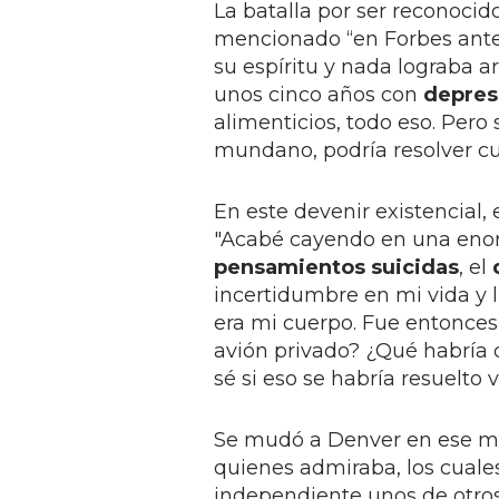
La batalla por ser reconocid
mencionado “en Forbes antes
su espíritu y nada lograba a
unos cinco años con
depres
alimenticios, todo eso. Pero
mundano, podría resolver cu
En este devenir existencial,
"Acabé cayendo en una enorm
pensamientos suicidas
, el
incertidumbre en mi vida y l
era mi cuerpo. Fue entonce
avión privado? ¿Qué habría 
sé si eso se habría resuelto
Se mudó a Denver en ese m
quienes admiraba, los cuale
independiente unos de otros