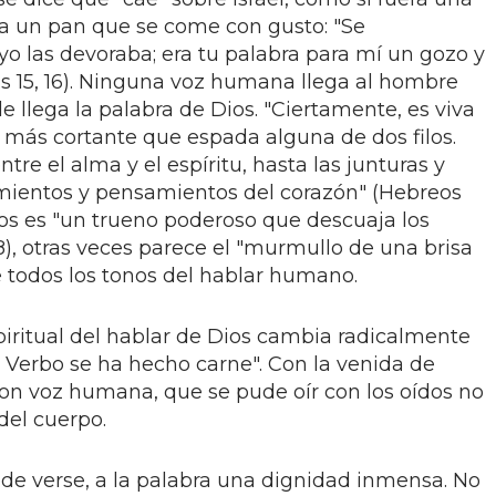
uera un pan que se come con gusto: "Se
yo las devoraba; era tu palabra para mí un gozo y
as 15, 16). Ninguna voz humana llega al hombre
e llega la palabra de Dios. "Ciertamente, es viva
 y más cortante que espada alguna de dos filos.
ntre el alma y el espíritu, hasta las junturas y
imientos y pensamientos del corazón" (Hebreos
Dios es "un trueno poderoso que descuaja los
), otras veces parece el "murmullo de una brisa
ce todos los tonos del hablar humano.
spiritual del hablar de Dios cambia radicalmente
 Verbo se ha hecho carne". Con la venida de
con voz humana, que se pude oír con los oídos no
del cuerpo.
ede verse, a la palabra una dignidad inmensa. No