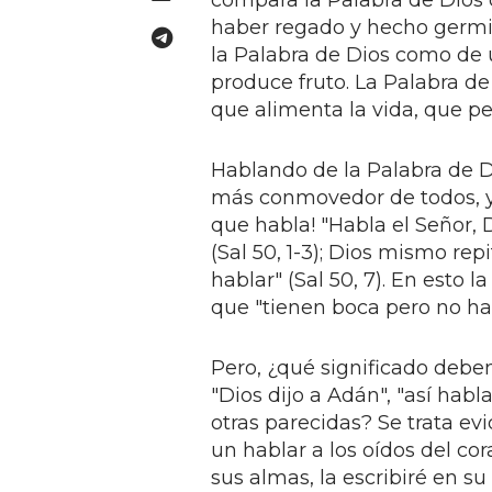
compara la Palabra de Dios co
haber regado y hecho germin
la Palabra de Dios como de 
produce fruto. La Palabra de
que alimenta la vida, que pe
Hablando de la Palabra de 
más conmovedor de todos, y e
que habla! "Habla el Señor, D
(Sal 50, 1-3); Dios mismo re
hablar" (Sal 50, 7). En esto l
que "tienen boca pero no habl
Pero, ¿qué significado deb
"Dios dijo a Adán", "así habla
otras parecidas? Se trata e
un hablar a los oídos del co
sus almas, la escribiré en su 