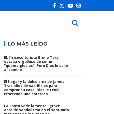
LO MÁS LEÍDO
EL fisicoculturista Bruno Toral
estaba orgulloso de ser un
"quemaiglesias". Pero Dios le salió
al camino
El hogar y la dulce cruz de James:
Tras años de sacrificios para
comprar su casa, Dios le tenía
reservada una sorpresa
La Santa Sede lamenta "grave
acto de vandalismo en el santuario
mariano" de la Virgen de