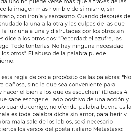
cada uno no puede verse más que a través de las
rece la imagen más horrible de sí mismo, sin
ntrario, con ironía y sarcasmo. Cuando después de
nudado la una a la otra y las culpas de las que
la luz una a una y disfrutadas por los otros sin
 dice a los otros dos: "Recordad: el azufre, las
fuego. Todo tonterías. No hay ninguna necesidad
 los otros". El abuso de la palabra puede
ierno.
 esta regla de oro a propósito de las palabras: "No
ra dañosa, sino la que sea conveniente para
y hacer el bien a los que os escuchen" (Efesios 4,
que sabe escoger el lado positivo de una acción y
so cuando corrige, no ofende; palabra buena es la
la es toda palabra dicha sin amor, para herir y
labra mala sale de los labios, será necesario
ciertos los versos del poeta italiano Metastasio: