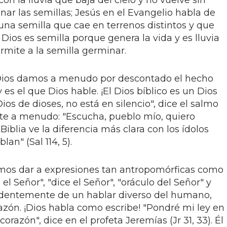
n la lluvia que baja del cielo y no vuelve sin
ar las semillas; Jesús en el Evangelio habla de
una semilla que cae en terrenos distintos y que
 Dios es semilla porque genera la vida y es lluvia
rmite a la semilla germinar.
Dios damos a menudo por descontado el hecho
s el que Dios hable. ¡El Dios bíblico es un Dios
ios de dioses, no está en silencio", dice el salmo
pite a menudo: "Escucha, pueblo mío, quiero
a Biblia ve la diferencia más clara con los ídolos
an" (Sal 114, 5).
emos dar a expresiones tan antropomórficas como
 el Señor", "dice el Señor", "oráculo del Señor" y
videntemente de un hablar diverso del humano,
razón. ¡Dios habla como escribe! "Pondré mi ley en
corazón", dice en el profeta Jeremías (Jr 31, 33). Él