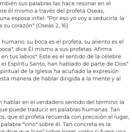
ambién sus palabras las hace resonar en el
te él mismo a través del profeta Oseas,
a esposa infiel: "Por eso yo voy a seducirla; la
a su corazón" (Oseas 2, 16).
 humano: su boca es el profeta, su aliento es el
 boca", dice Él mismo a sus profetas. Afirma
n tus labios". Este es el sentido de la célebre
el Espíritu Santo, han hablado de parte de Dios"
espiritual de la Iglesia ha acuñado la expresión
 esta manera de hablar dirigida a la mente y al
n hablar en el verdadero sentido del término; la
que puede traducir en palabras humanas. Tan
ios, que el profeta recuerda con precisión el lugar,
a palabra "vino" sobre él. Tan concreta es la
se dice que "cae" sobre Israel, como si fuera una