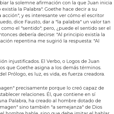
biar la solemne afirmación con la que Juan inicia
o existía la Palabra". Goethe hace decir a su
la acción", y es interesante ver cómo el escritor
uedo, dice Fausto, dar a "la palabra" un valor tan
 como el "sentido"; pero, ¿puede el sentido ser el
tonces debería decirse: "Al principio existía la
ación repentina me sugirió la respuesta: "Al
ión injustificados. El Verbo, o Logos de Juan
ados que Goethe asigna a los demás términos.
del Prólogo, es luz, es vida, es fuerza creadora.
imagen" precisamente porque lo creó capaz de
tablecer relaciones. Él, que contiene en sí
una Palabra, ha creado al hombre dotado de
a imagen" sino también "a semejanza" de Dios
e el hombre hable, sino que debe imitar el hablar