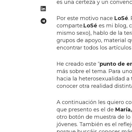
es una certeza y un convenc
Por este motivo nace
LoSé
.
comparte.
LoSé
es mi blog, 
mismo sexo), hablo de la ter
grupos de apoyo, material qu
encontrar todos los artículo
He creado este “
punto de e
más sobre el tema. Para uno
hacia la heterosexualidad a 
conocer otra realidad distin
A continuación les quiero co
que presento es el de
María
otro botón de muestra de l
jóvenes. También es el refle
porque buscáis conocer más 