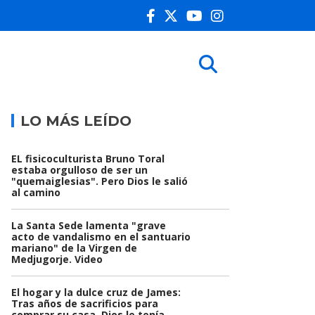
LO MÁS LEÍDO
EL fisicoculturista Bruno Toral
estaba orgulloso de ser un
"quemaiglesias". Pero Dios le salió
al camino
La Santa Sede lamenta "grave
acto de vandalismo en el santuario
mariano" de la Virgen de
Medjugorje. Video
El hogar y la dulce cruz de James:
Tras años de sacrificios para
comprar su casa, Dios le tenía