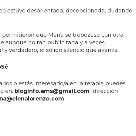
po estuvo desorientada, decepcionada, dudando
.
a permitieron que María se tropezase con otra
ue aunque no tan publicitada y a veces
al y verdadero, el sólido silencio que avanza.
oSé
rios o estás interesado/a en la terapia puedes
o en:
bloginfo.ams@gmail.com
(dirección
ena@elenalorenzo.com