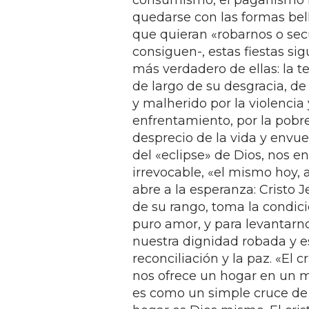
consumismo, el paganismo r
quedarse con las formas bell
que quieran «robarnos o secu
consiguen-, estas fiestas s
más verdadero de ellas: la 
de largo de su desgracia, d
y malherido por la violencia y
enfrentamiento, por la pobre
desprecio de la vida y envue
del «eclipse» de Dios, nos 
irrevocable, «el mismo hoy, a
abre a la esperanza: Cristo 
de su rango, toma la condici
puro amor, y para levantarn
nuestra dignidad robada y e
reconciliación y la paz. «El 
nos ofrece un hogar en un 
es como un simple cruce de 