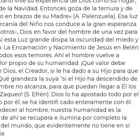
tiano vive su experiencia de Dios como su hogar,
de la Navidad. Entonces goza de la ternura y de
ño en brazos de su Madre» (A. Palenzuela). Esa luz
ercanía del Niño nos conduce a la gran esperanza
tros-, Dios en favor del hombre de una vez para
Así esta Luz grande disipa la oscuridad del miedo y
ro. La Encarnación y Nacimiento de Jesús en Belén
odos esos temores. Ahí el hombre vuelve a
alor propio de su humanidad. ¡Qué valor debe
 Dios, el Creador, si le ha dado a su Hijo para que
¡Qué grandeza la suya “si el Hijo ha descendido de
ombre no alcanza, para que puedan llegar a Él los
queo! (S. Efrén). Dios lo ha apostado todo por el
 por él; se ha identifi cado enteramente con él:
ndecer al hombre; nuestra humanidad es la
 de ahí se recupera e ilumina por completo la
 del mundo, que evidentemente no tiene en sí
a.