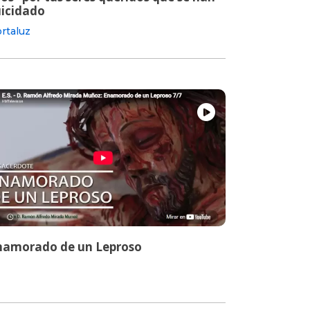
uicidado
rtaluz
namorado de un Leproso