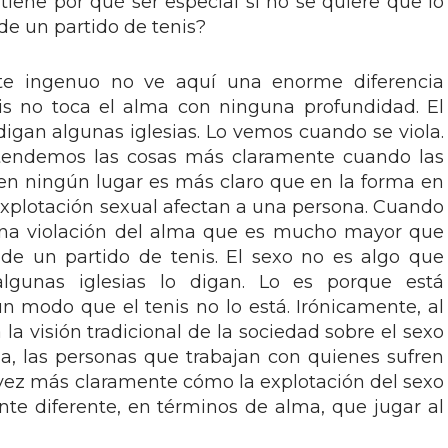
iene por qué ser especial si no se quiere que lo
 de un partido de tenis?
nte ingenuo no ve aquí una enorme diferencia
is no toca el alma con ninguna profundidad. El
 digan algunas iglesias. Lo vemos cuando se viola.
tendemos las cosas más claramente cuando las
 en ningún lugar es más claro que en la forma en
 explotación sexual afectan a una persona. Cuando
 una violación del alma que es mucho mayor que
 de un partido de tenis. El sexo no es algo que
lgunas iglesias lo digan. Lo es porque está
 modo que el tenis no lo está. Irónicamente, al
za la visión tradicional de la sociedad sobre el sexo
a, las personas que trabajan con quienes sufren
vez más claramente cómo la explotación del sexo
te diferente, en términos de alma, que jugar al