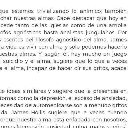
ue estemos trivializando lo anímico; también
char nuestras almas. Cabe destacar que hoy en
ocede tanto de las iglesias como de una amplia
ofos agnósticos hasta analistas junguianos. Por
s escritos del filósofo agnóstico del alma, James
 la vida es vivir con alma y sólo podemos hacerlo
estras almas. Y, según él, hay mucho en juego
El suicidio y el alma, sugiere que lo que a veces
e el alma, incapaz de hacer oír sus gritos, acaba
ce ideas similares y sugiere que la presencia en
íntomas como la depresión, el exceso de ansiedad,
a necesidad de automedicarse son a menudo gritos
ada. James Hollis sugiere que a veces cuando
orque nuestra alma está enfadada con nosotros,
ntomas (depresión, ansiedad, culpa, malos sueños)