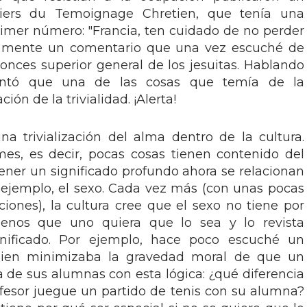
ahiers du Temoignage Chretien, que tenía una
primer número: "Francia, ten cuidado de no perder
la mente un comentario que una vez escuché de
nces superior general de los jesuitas. Hablando
mentó que una de las cosas que temía de la
ción de la trivialidad. ¡Alerta!
a trivialización del alma dentro de la cultura.
es, es decir, pocas cosas tienen contenido del
tener un significado profundo ahora se relacionan
ejemplo, el sexo. Cada vez más (con unas pocas
iones), la cultura cree que el sexo no tiene por
nos que uno quiera que lo sea y lo revista
nificado. Por ejemplo, hace poco escuché un
ien minimizaba la gravedad moral de que un
a de sus alumnas con esta lógica: ¿qué diferencia
fesor juegue un partido de tenis con su alumna?