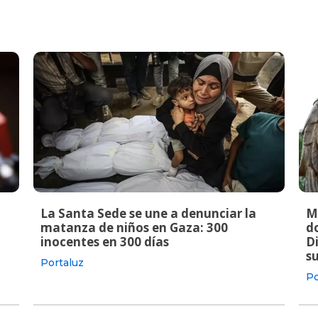
La Santa Sede se une a denunciar la
M
matanza de niños en Gaza: 300
do
inocentes en 300 días
Di
s
Portaluz
Po