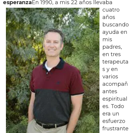
esperanza
En 1990, a mis 22 años llevaba
cuatro
años
buscando
ayuda en
mis
padres,
en tres
terapeuta
s y en
varios
acompañ
antes
espiritual
es. Todo
era un
esfuerzo
frustrante