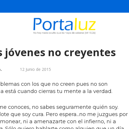
os jóvenes no creyentes
.
12 Junio de 2015
oblemas con los que no creen pues no son
a está cuando cierras tu mente a la verdad.
o me conoces, no sabes seguramente quién soy.
te que soy cura. Pero espera...no me juzgues por
rmonear, ni a amenazarte con el infierno, ni a
da. Sólo quiero hablarte como alguien que un día