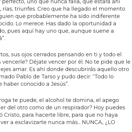
perfecto, uno que nunca falla, que estará ahí
, rías, triunfes. Creo que ha llegado el momento
lguien que probablemente ha sido indiferente
nocido. Lo merece. Has dado la oportunidad a
do, pues aquí hay uno que, aunque suene a
”.
rtos, sus ojos cerrados pensando en ti y todo el
 vencerle? Déjate vencer por él. No te pide que le
ejes amar. Es ahí donde descubrirás aquello otro
ado Pablo de Tarso y pudo decir: “Todo lo
 haber conocido a Jesús”.
roga te puede, el alcohol te domina, el apego
er del otro como de un respirador? Hoy puedes
ó Cristo, para hacerte libre, para que no haya
ver a esclavizarte nunca más... NUNCA, ¿LO