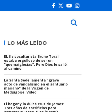
LO MÁS LEÍDO
EL fisicoculturista Bruno Toral
estaba orgulloso de ser un
"quemaiglesias". Pero Dios le salió
al camino
La Santa Sede lamenta "grave
acto de vandalismo en el santuario
mariano" de la Virgen de
Medjugorje. Video
El hogar y la dulce cruz de James:
Tras años de sacrificios para
comprar su casa, Dios le tenía