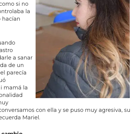
 como si no
ntrolaba la
o hacían
uando
astro
arle a sanar
ada de un
el parecía
nuó
mi mamá la
sonalidad
muy
onversamos con ella y se puso muy agresiva, su
recuerda Mariel.