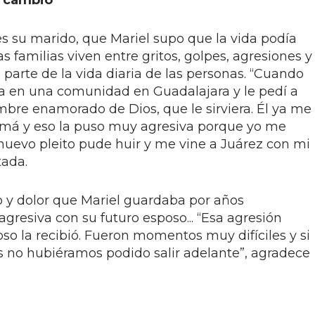
l cambio
es su marido, que Mariel supo que la vida podía
as familias viven entre gritos, golpes, agresiones y
parte de la vida diaria de las personas. “Cuando
a en una comunidad en Guadalajara y le pedí a
mbre enamorado de Dios, que le sirviera. Él ya me
amá y eso la puso muy agresiva porque yo me
nuevo pleito pude huir y me vine a Juárez con mi
tada.
o y dolor que Mariel guardaba por años
gresiva con su futuro esposo... “Esa agresión
o la recibió. Fueron momentos muy difíciles y si
s no hubiéramos podido salir adelante”, agradece