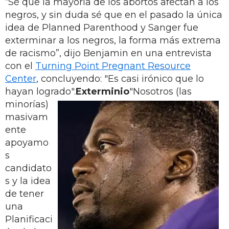
“Sé que la mayoría de los abortos afectan a los
negros, y sin duda sé que en el pasado la única
idea de Planned Parenthood y Sanger fue
exterminar a los negros, la forma más extrema
de racismo”, dijo Benjamin en una entrevista
con el
Turning Point Pregnant Resource
Center
, concluyendo: "Es casi irónico que lo
hayan logrado".
Exterminio
"Nosotros (las
minorías)
masivam
ente
apoyamo
s
candidato
s y la idea
de tener
una
Planificaci