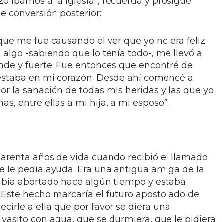
zo íbamos a la iglesia”, recuerda y prosigue
e conversión posterior:
za que me fue causando el ver que yo no era feliz
algo -sabiendo que lo tenía todo-, me llevó a
de y fuerte. Fue entonces que encontré de
estaba en mi corazón. Desde ahí comencé a
por la sanación de todas mis heridas y las que yo
s, entre ellas a mi hija, a mi esposo”.
uarenta años de vida cuando recibió el llamado
ue le pedía ayuda. Era una antigua amiga de la
abía abortado hace algún tiempo y estaba
 Este hecho marcaría el futuro apostolado de
ecirle a ella que por favor se diera una
vasito con agua, que se durmiera, que le pidiera