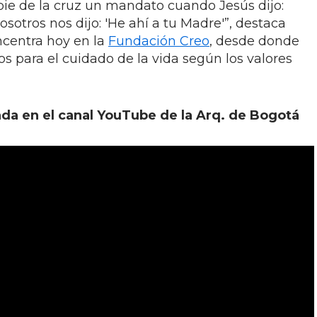
 pie de la cruz un mandato cuando Jesús dijo:
nosotros nos dijo: 'He ahí a tu Madre'”, destaca
ncentra hoy en la
Fundación Creo
, desde donde
s para el cuidado de la vida según los valores
ada en el canal YouTube de la Arq. de Bogotá