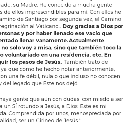
ado, su Madre. He conocido a mucha gente
 de ellos imprescindibles para mí. Con ellos he
Camino de Santiago por segunda vez, el Camino
egrinación al Vaticano...
Doy gracias a Dios por
ersonas y por haber llenado ese vacío que
tentado llenar vanamente.
Actualmente
 y no solo voy a misa, sino que también toco la
o voluntariado en una residencia, etc. En
uir los pasos de Jesús.
También trato de
, ya que como he hecho notar anteriormente,
on una fe débil, nula o que incluso no conocen
 del legado que Este nos dejó.
 haya gente que aún con dudas, con miedo a ser
a un SÍ rotundo a Jesús, a Dios. Este es mi
 vida. Comprendida por unos, menospreciada por
alidad, ser un Cirineo de Jesús."