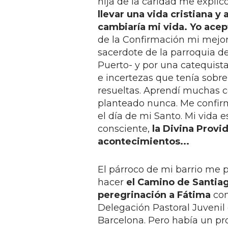
hija de la caridad me expli
llevar una vida cristiana y 
cambiaría mi vida. Yo acep
de la Confirmación mi mejor 
sacerdote de la parroquia de
Puerto- y por una catequist
e incertezas que tenía sobre
resueltas. Aprendí muchas c
planteado nunca. Me confirm
el día de mi Santo. Mi vida 
consciente,
la Divina Prov
acontecimientos...
El párroco de mi barrio me 
hacer
el Camino de Santia
peregrinación a Fátima
con
Delegación Pastoral Juvenil
Barcelona. Pero había un pr