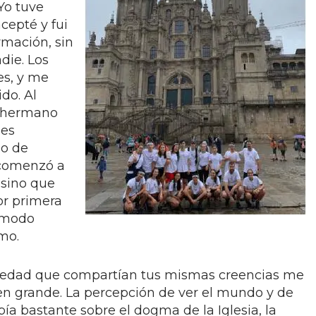
 Yo tuve
cepté y fui
mación, sin
die. Los
es, y me
do. Al
al hermano
 es
po de
 comenzó a
, sino que
or primera
ómodo
mo.
u edad que compartían tus mismas creencias me
n grande. La percepción de ver el mundo y de
bía bastante sobre el dogma de la Iglesia, la