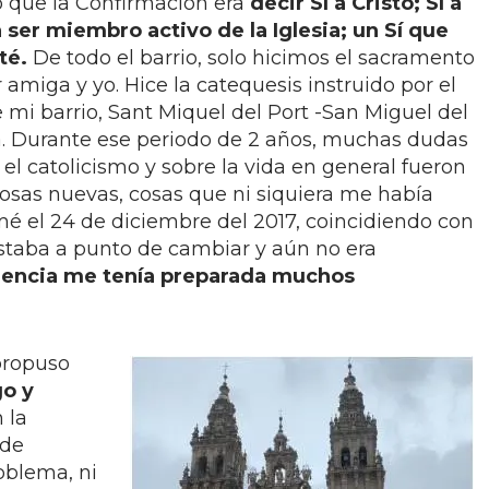
có que la Confirmación era
decir Sí a Cristo; Sí a
a ser miembro activo de la Iglesia; un Sí que
té.
De todo el barrio, solo hicimos el sacramento
amiga y yo. Hice la catequesis instruido por el
 mi barrio, Sant Miquel del Port -San Miguel del
a. Durante ese periodo de 2 años, muchas dudas
 el catolicismo y sobre la vida en general fueron
osas nuevas, cosas que ni siquiera me había
é el 24 de diciembre del 2017, coincidiendo con
estaba a punto de cambiar y aún no era
idencia me tenía preparada muchos
propuso
go y
 la
 de
oblema, ni