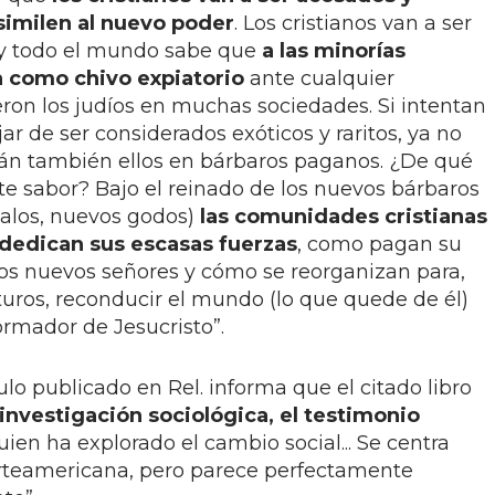
similen al nuevo poder
. Los cristianos van a ser
a y todo el mundo sabe que
a las minorías
sa como chivo expiatorio
ante cualquier
eron los judíos en muchas sociedades. Si intentan
r de ser considerados exóticos y raritos, ya no
irán también ellos en bárbaros paganos. ¿De qué
te sabor? Bajo el reinado de los nuevos bárbaros
alos, nuevos godos)
las comunidades cristianas
 dedican sus escasas fuerzas
, como pagan su
 los nuevos señores y cómo se reorganizan para,
uturos, reconducir el mundo (lo que quede de él)
rmador de Jesucristo”.
ulo publicado en Rel. informa que el citado libro
investigación sociológica, el testimonio
uien ha explorado el cambio social... Se centra
rteamericana, pero parece perfectamente