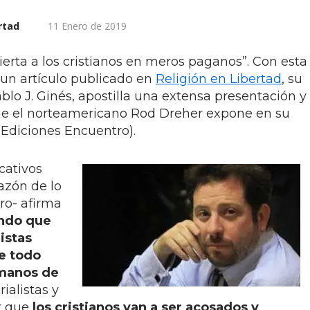
ertad
11 Enero de 2019
erta a los cristianos en meros paganos”. Con esta
e un artículo publicado en
Religión en Libertad
, su
ablo J. Ginés, apostilla una extensa presentación y
que el norteamericano Rod Dreher expone en su
Ediciones Encuentro).
cativos
azón de lo
ro- afirma
ondo que
istas
e todo
 manos de
alistas y
r que
los cristianos van a ser acosados y