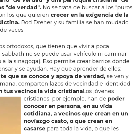
ano "de verdad" y una parroquia cristiana "de
os "de verdad".
No se trata de buscar a los "puros
 con los que quieren
crecer en la exigencia de la
dictina.
Rod Dreher y su familia se han mudado
de veces.
os ortodoxos, que tienen que vivir a poca
n sabbath no se puede usar vehículo ni caminar
a la sinagoga). Eso permite crear barrios donde
sar y se ayudan. Hay que aprender de ellos:
te que se conoce y apoya de verdad,
se ven y
emana, comparten lazos de vecindad e identidad
 tus vecinos la vida cristiana
Los jóvenes
cristianos, por ejemplo, han de
poder
conocer en persona, en su vida
cotidiana, a vecinos que crean en un
noviazgo casto, o que crean en
casarse
para toda la vida, o que les