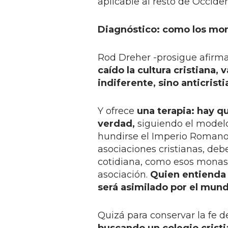
aplicable al resto de Occiden
Diagnóstico: como los mona
Rod Dreher -prosigue afirman
caído la cultura cristiana, 
indiferente, sino anticrist
Y ofrece
una terapia: hay q
verdad,
siguiendo el modelo
hundirse el Imperio Romano. L
asociaciones cristianas, debe
cotidiana, como esos monaste
asociación.
Quien entienda 
será asimilado por el mund
Quizá para conservar la fe d