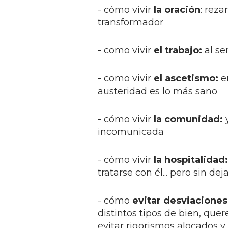
- cómo vivir
la oración
: reza
transformador
- como vivir
el trabajo:
al se
- como vivir
el ascetismo:
e
austeridad es lo más sano
- cómo vivir
la comunidad:
y
incomunicada
- cómo vivir
la hospitalidad:
tratarse con él... pero sin d
- cómo
evitar desviaciones
distintos tipos de bien, qu
evitar rigorismos alocados y l