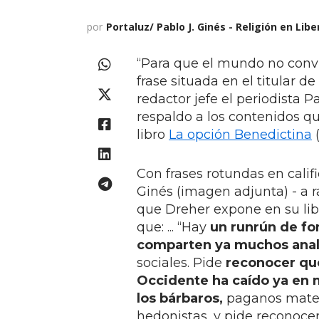
por
Portaluz/ Pablo J. Ginés - Religión en Lib
“Para que el mundo no convi
frase situada en el titular d
redactor jefe el periodista P
respaldo a los contenidos 
libro
La opción Benedictina
(
Con frases rotundas en califi
Ginés (imagen adjunta) - a r
que Dreher expone en su lib
que: ... “Hay
un runrún de f
comparten ya muchos anal
sociales. Pide
reconocer qu
Occidente ha caído ya en
los bárbaros,
paganos materi
hedonistas, y pide reconoce