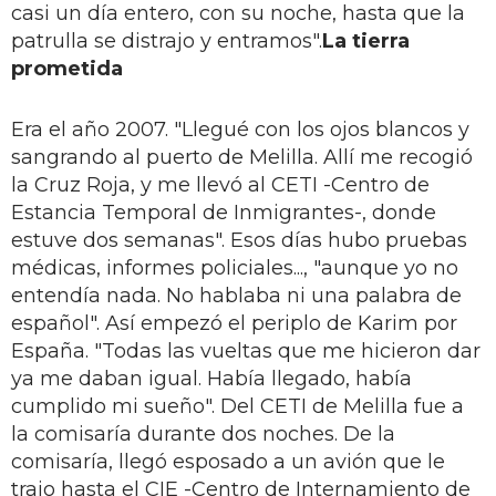
casi un día entero, con su noche, hasta que la
patrulla se distra­jo y entramos".
La tierra
prometida
Era el año 2007. "Llegué con los ojos blancos y
sangrando al puerto de Melilla. Allí me recogió
la Cruz Roja, y me llevó al CETI -Centro de
Estan­cia Temporal de Inmigrantes-, donde
estuve dos semanas". Esos días hubo pruebas
médicas, informes policia­les..., "aunque yo no
entendía nada. No hablaba ni una palabra de
español". Así empezó el periplo de Karim por
España. "Todas las vueltas que me hi­cieron dar
ya me daban igual. Había llegado, había
cumplido mi sueño". Del CETI de Melilla fue a
la comisaría durante dos noches. De la
comisaría, llegó esposado a un avión que le
trajo hasta el CIE -Centro de Internamiento de