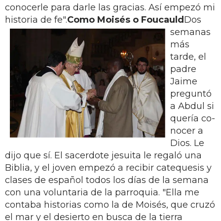
conocerle para darle las gracias. Así empezó mi
his­toria de fe".
Como Moisés o Foucauld
Dos
semanas
más
tarde, el
padre
Jaime
preguntó
a Abdul si
quería co­
nocer a
Dios. Le
dijo que sí. El sacer­dote jesuita le regaló una
Biblia, y el joven empezó a recibir catequesis y
clases de español todos los días de la semana
con una voluntaria de la pa­rroquia. "Ella me
conta­ba historias como la de Moisés, que cruzó
el mar y el desierto en busca de la tierra