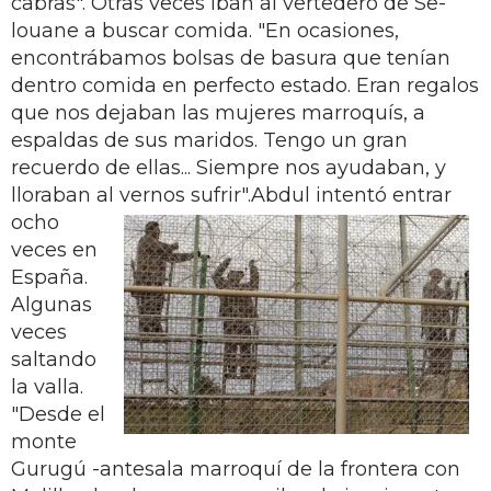
cabras". Otras veces iban al vertedero de Se­
louane a buscar comida. "En ocasio­nes,
encontrábamos bolsas de basura que tenían
dentro comida en perfecto estado. Eran regalos
que nos dejaban las mujeres marroquís, a
espaldas de sus maridos. Tengo un gran
recuerdo de ellas... Siempre nos ayudaban, y
llo­raban al vernos sufrir".
Abdul intentó entrar
ocho
veces en
España.
Algunas
veces
saltan­do
la valla.
"Desde el
monte
Gurugú -antesala marroquí de la frontera con