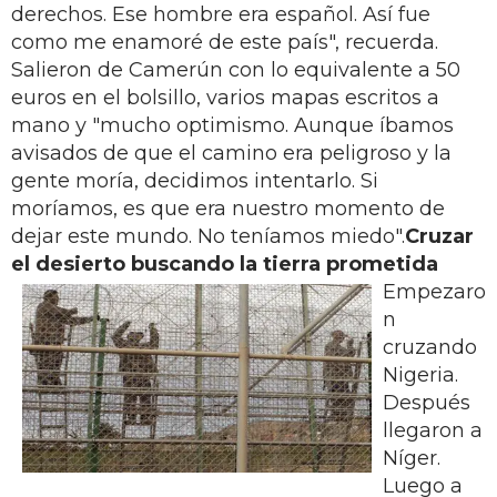
derechos. Ese hombre era español. Así fue
como me enamoré de este país", recuerda.
Salieron de Ca­merún con lo equivalente a 50
euros en el bolsillo, varios mapas escritos a
mano y "mucho optimismo. Aunque íbamos
avisados de que el camino era peligroso y la
gente moría, decidimos intentarlo. Si
moríamos, es que era nuestro momento de
dejar este mun­do. No teníamos miedo".
Cruzar
el desierto buscando la tierra prometida
Empezaro
n
cruzando
Nigeria.
Des­pués
llegaron a
Níger.
Luego a