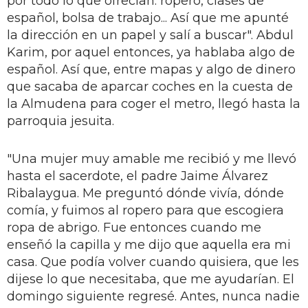
por todo lo que ofre­cían: ropero, clases de
español, bolsa de trabajo... Así que me apunté
la di­rección en un papel y salí a buscar". Abdul
Karim, por aquel entonces, ya hablaba algo de
español. Así que, en­tre mapas y algo de dinero
que sacaba de aparcar coches en la cuesta de
la Almudena para coger el metro, llegó hasta la
parroquia jesuita.
"Una mujer muy amable me reci­bió y me llevó
hasta el sacerdote, el padre Jaime Álvarez
Ribalaygua. Me preguntó dónde vivía, dónde
comía, y fuimos al ropero para que escogiera
ropa de abrigo. Fue entonces cuan­do me
enseñó la capilla y me dijo que aquella era mi
casa. Que podía volver cuando quisiera, que les
dijese lo que necesitaba, que me ayudarían. El
do­mingo siguiente regresé. Antes, nunca nadie