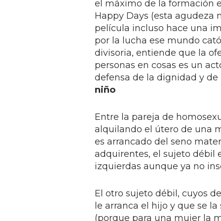
el máximo de la formación e
Happy Days (esta agudeza no
película incluso hace una im
por la lucha ese mundo catól
divisoria, entiende que la o
personas en cosas es un ac
defensa de la dignidad y de l
niño
Entre la pareja de homosexu
alquilando el útero de una m
es arrancado del seno mate
adquirentes, el sujeto débil
izquierdas aunque ya no insc
El otro sujeto débil, cuyos 
le arranca el hijo y que se 
(porque para una mujer la m