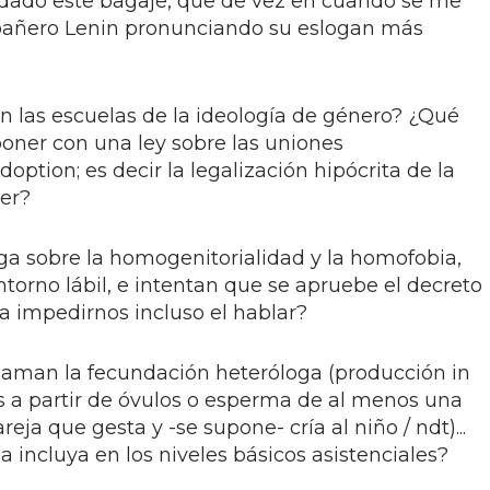
 dado este bagaje, que de vez en cuando se me
pañero Lenin pronunciando su eslogan más
n las escuelas de la ideología de género? ¿Qué
oner con una ley sobre las uniones
option; es decir la legalización hipócrita de la
ler?
a sobre la homogenitorialidad y la homofobia,
torno lábil, e intentan que se apruebe el decreto
ía impedirnos incluso el hablar?
laman la fecundación heteróloga (producción in
 a partir de óvulos o esperma de al menos una
eja que gesta y -se supone- cría al niño / ndt)...
 incluya en los niveles básicos asistenciales?