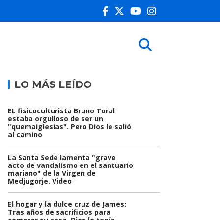
LO MÁS LEÍDO
EL fisicoculturista Bruno Toral
estaba orgulloso de ser un
"quemaiglesias". Pero Dios le salió
al camino
La Santa Sede lamenta "grave
acto de vandalismo en el santuario
mariano" de la Virgen de
Medjugorje. Video
El hogar y la dulce cruz de James:
Tras años de sacrificios para
comprar su casa, Dios le tenía