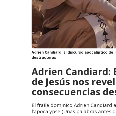
Adrien Candiard: El discurso apocalíptico de
destructoras
Adrien Candiard: E
de Jesús nos reve
consecuencias de
El fraile dominico Adrien Candiard
l'apocalypse (Unas palabras antes del