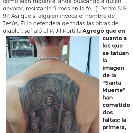
como león rugiente, anda buscando a quién
devorar, resístanle firmes en la fe... (1 Pedro 5: 8-
9)'. Así que si alguien invoca el nombre de
Jesús, Él lo defenderá de todas las obras del
diablo”, señaló el P. Jil Portilla.
Agregó que en
cuanto a
los que
se tatúan
la
imagen
de la
“Santa
Muerte”
han
cometido
dos
faltas; la
primera,