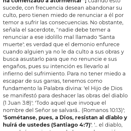
ha comenzado a atormentar”;
cuando esto
sucede, con frecuencia desean abandonar su
culto, pero tienen miedo de renunciar a él por
temor a sufrir las consecuencias. No obstante,
señala el sacerdote, “nadie debe temer a
renunciar a ese idolillo mal llamado 'Santa
muerte'; es verdad que el demonio enfurece
cuando alguien ya no le da culto a sus obras y
busca asustarlo para que no renuncie e sus
engaños, pues su intención es llevarlo al
infierno del sufrimiento. Para no tener miedo a
escapar de sus garras, tenemos como
fundamento la Palabra divina: 'el Hijo de Dios
se manifestó para deshacer las obras del diablo
(1 Juan 3:8)'; 'Todo aquel que invoque el
nombre del Señor se salvará... (Romanos 10:13)';
'Sométanse, pues, a Dios, resistan al diablo y
huirá de ustedes (Santiago 4:7)'
; '... el diablo,