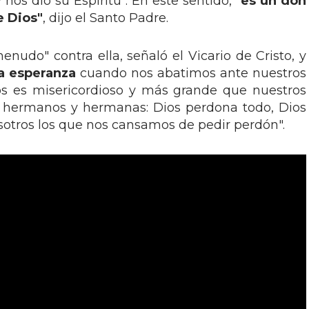
 nos dio su Espíritu". En este sentido, "
es un don
e Dios"
, dijo el Santo Padre.
udo" contra ella, señaló el Vicario de Cristo, y
a esperanza
cuando nos abatimos ante nuestros
os es misericordioso y más grande que nuestros
, hermanos y hermanas: Dios perdona todo, Dios
otros los que nos cansamos de pedir perdón".