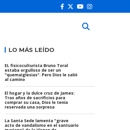
LO MÁS LEÍDO
EL fisicoculturista Bruno Toral
estaba orgulloso de ser un
"quemaiglesias". Pero Dios le salió
al camino
El hogar y la dulce cruz de James:
Tras años de sacrificios para
comprar su casa, Dios le tenía
reservada una sorpresa
La Santa Sede lamenta "grave
acto de vandalismo en el santuario
mariano" de la Virgen de