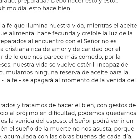
rado, preparada? Debo hacer esto y esto...
ltimo día: esto hace bien.
la fe que ilumina nuestra vida, mientras el aceite
que alimenta, hace fecunda y creíble la luz de la
preparados al encuentro con el Señor no es
a cristiana rica de amor y de caridad por el
ar de lo que nos parece más cómodo, por la
es, nuestra vida se vuelve estéril, incapaz de
o acumulamos ninguna reserva de aceite para la
 - la fe - se apagará al momento de la venida del
ados y tratamos de hacer el bien, con gestos de
cio al prójimo en dificultad, podemos quedarnos
s la venida del esposo: el Señor podrá venir en
én el sueño de la muerte no nos asusta, porque
e, acumulada con las obras buenas de cada día.