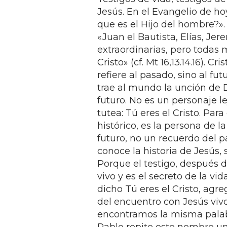
Jesús. En el Evangelio de ho
que es el Hijo del hombre?»
«Juan el Bautista, Elías, Je
extraordinarias, pero todas 
Cristo» (cf. Mt 16,13.14.16). C
refiere al pasado, sino al fu
trae al mundo la unción de Di
futuro. No es un personaje l
tutea: Tú eres el Cristo. Par
histórico, es la persona de la
futuro, no un recuerdo del p
conoce la historia de Jesús, 
Porque el testigo, después d
vivo y es el secreto de la v
dicho Tú eres el Cristo, agreg
del encuentro con Jesús vivo
encontramos la misma palabr