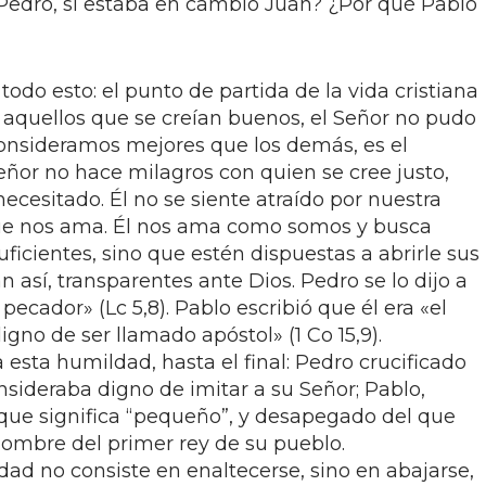
Pedro, si estaba en cambio Juan? ¿Por qué Pablo
do esto: el punto de partida de la vida cristiana
n aquellos que se creían buenos, el Señor no pudo
nsideramos mejores que los demás, es el
Señor no hace milagros con quien se cree justo,
ecesitado. Él no se siente atraído por nuestra
que nos ama. Él nos ama como somos y busca
icientes, sino que estén dispuestas a abrirle sus
 así, transparentes ante Dios. Pedro se lo dijo a
ecador» (Lc 5,8). Pablo escribió que él era «el
gno de ser llamado apóstol» (1 Co 15,9).
esta humildad, hasta el final: Pedro crucificado
sideraba digno de imitar a su Señor; Pablo,
que significa “pequeño”, y desapegado del que
nombre del primer rey de su pueblo.
ad no consiste en enaltecerse, sino en abajarse,