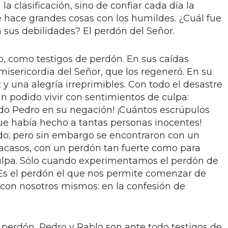
la clasificación, sino de confiar cada día la
e hace grandes cosas con los humildes. ¿Cuál fue
n sus debilidades? El perdón del Señor.
, como testigos de perdón. En sus caídas
misericordia del Señor, que los regeneró. En su
 una alegría irreprimibles. Con todo el desastre
n podido vivir con sentimientos de culpa:
do Pedro en su negación! ¡Cuántos escrúpulos
que había hecho a tantas personas inocentes!
; pero sin embargo se encontraron con un
acasos, con un perdón tan fuerte como para
culpa. Sólo cuando experimentamos el perdón de
Es el perdón el que nos permite comenzar de
 con nosotros mismos: en la confesión de
e perdón, Pedro y Pablo son ante todo testigos de