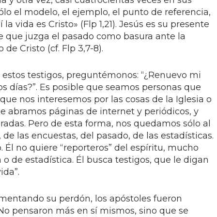
 y otra vez, casi cuatrocientas veces en sus
sólo el modelo, el ejemplo, el punto de referencia,
í la vida es Cristo» (Flp 1,21). Jesús es su presente
de que juzga el pasado como basura ante la
e Cristo (cf. Flp 3,7-8).
estos testigos, preguntémonos: “¿Renuevo mi
os días?”. Es posible que seamos personas que
 que nos interesemos por las cosas de la Iglesia o
que abramos páginas de internet y periódicos, y
adas. Pero de esta forma, nos quedamos sólo al
, de las encuestas, del pasado, de las estadísticas.
. Él no quiere “reporteros” del espíritu, mucho
o de estadística. Él busca testigos, que le digan
ida”.
mentando su perdón, los apóstoles fueron
 No pensaron más en sí mismos, sino que se