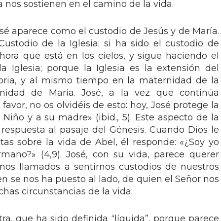
 nos sostienen en el camino de la vida.
osé aparece como el custodio de Jesús y de María.
ustodio de la Iglesia: si ha sido el custodio de
ahora que está en los cielos, y sigue haciendo el
a Iglesia; porque la Iglesia es la extensión del
toria, y al mismo tiempo en la maternidad de la
ernidad de María. José, a la vez que continúa
 favor, no os olvidéis de esto: hoy, José protege la
Niño y a su madre» (ibid., 5). Este aspecto de la
 respuesta al pasaje del Génesis. Cuando Dios le
as sobre la vida de Abel, él responde: «¿Soy yo
mano?» (4,9). José, con su vida, parece querer
mos llamados a sentirnos custodios de nuestros
n se nos ha puesto al lado, de quien el Señor nos
as circunstancias de la vida.
a, que ha sido definida “líquida”, porque parece