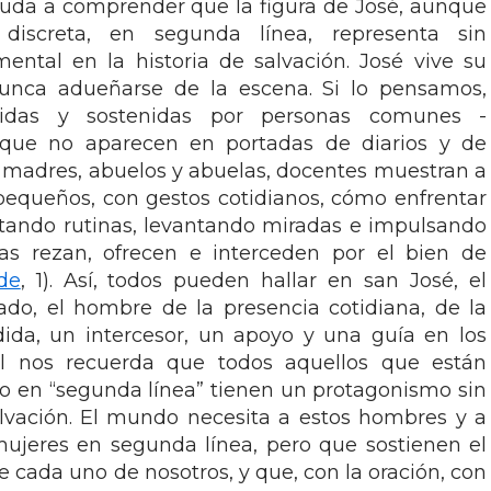
yuda a comprender que la figura de José, aunque
discreta, en segunda línea, representa sin
ntal en la historia de salvación. José vive su
unca adueñarse de la escena. Si lo pensamos,
ejidas y sostenidas por personas comunes -
 que no aparecen en portadas de diarios y de
res, madres, abuelos y abuelas, docentes muestran a
pequeños, con gestos cotidianos, cómo enfrentar
aptando rutinas, levantando miradas e impulsando
nas rezan, ofrecen e interceden por el bien de
de
, 1). Así, todos pueden hallar en san José, el
do, el hombre de la presencia cotidiana, de la
dida, un intercesor, un apoyo y una guía en los
Él nos recuerda que todos aquellos que están
 en “segunda línea” tienen un protagonismo sin
salvación. El mundo necesita a estos hombres y a
ujeres en segunda línea, pero que sostienen el
de cada uno de nosotros, y que, con la oración, con