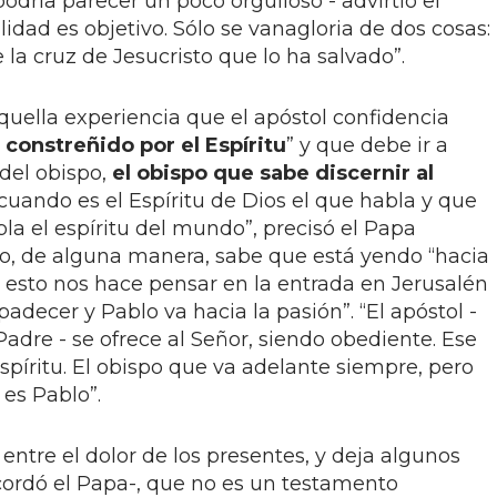
podría parecer un poco orgulloso - advirtió el
lidad es objetivo. Sólo se vanagloria de dos cosas:
 la cruz de Jesucristo que lo ha salvado”.
ella experiencia que el apóstol confidencia
á
constreñido por el Espíritu
” y que debe ir a
 del obispo,
el obispo que sabe discernir al
 cuando es el Espíritu de Dios el que habla y que
a el espíritu del mundo”, precisó el Papa
o, de alguna manera, sabe que está yendo “hacia
 y esto nos hace pensar en la entrada en Jerusalén
padecer y Pablo va hacia la pasión”. “El apóstol -
Padre - se ofrece al Señor, siendo obediente. Ese
Espíritu. El obispo que va adelante siempre, pero
 es Pablo”.
, entre el dolor de los presentes, y deja algunos
cordó el Papa-, que no es un testamento