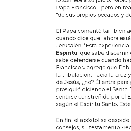
lo somete a su juicio. Pablo 
Papa Francisco - pero en rea
“de sus propios pecados y de
El Papa comentó también aqu
cuando dice que “ahora est
Jerusalén. “Esta experiencia
Espíritu
, que sabe discernir
sabe defenderse cuando habl
Francisco y agregó que Pabl
la tribulación, hacia la cruz
de Jesús, ¿no? Él entra para 
prosiguió diciendo el Santo 
sentirse constreñido por el 
según el Espíritu Santo. Éste
En fin, el apóstol se despide
consejos, su testamento -re