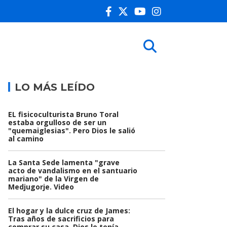
LO MÁS LEÍDO
EL fisicoculturista Bruno Toral
estaba orgulloso de ser un
"quemaiglesias". Pero Dios le salió
al camino
La Santa Sede lamenta "grave
acto de vandalismo en el santuario
mariano" de la Virgen de
Medjugorje. Video
El hogar y la dulce cruz de James:
Tras años de sacrificios para
comprar su casa, Dios le tenía