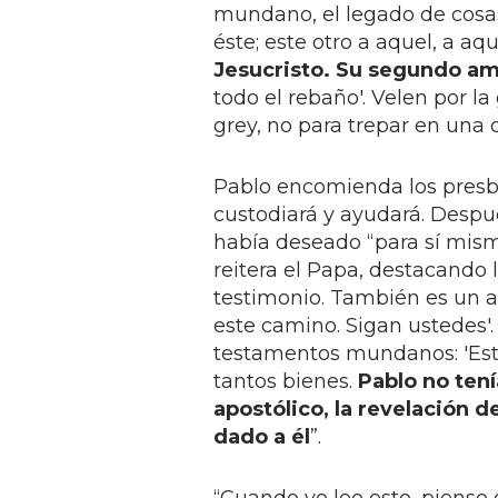
mundano, el legado de cosas
éste; este otro a aquel, a aq
Jesucristo. Su segundo am
todo el rebaño'. Velen por la
grey, no para trepar en una c
Pablo encomienda los presbít
custodiará y ayudará. Despu
había deseado “para sí mi
reitera el Papa, destacando 
testimonio. También es un an
este camino. Sigan ustedes'.
testamentos mundanos: 'Esto s
tantos bienes.
Pablo no tení
apostólico, la revelación d
dado a él
”.