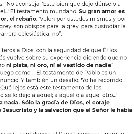
. “No aconseja: 'Este bien que dejo dénselo a
uel...' El testamento mundano.
Su gran amor es
or, el rebaño
. 'Velen por ustedes mismos y por
 grey; son obispos para la grey, para custodiar la
arrera eclesiástica, no”.
eros a Dios, con la seguridad de que Él los
és vuelve sobre su experiencia diciendo que no
smo
ni plata, ni oro, ni el vestido de nadie
”,
luego como... “El testamento de Pablo es un
uncio. Y también un desafío: 'Yo he recorrido
 Qué lejos está este testamento de los
e lo dejo a aquel; a aquel o a aquel otro...',
a nada. Sólo la gracia de Dios, el coraje
e Jesucristo y la salvación que el Señor le había