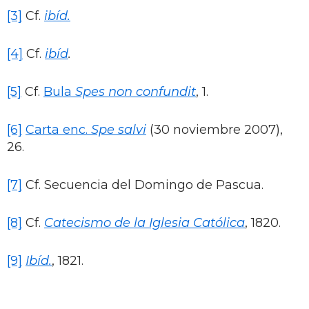
[3]
Cf.
ibíd.
[4]
Cf.
ibíd
.
[5]
Cf.
Bula
Spes non confundit
, 1.
[6]
Carta enc.
Spe salvi
(30 noviembre 2007),
26.
[7]
Cf. Secuencia del Domingo de Pascua.
[8]
Cf.
Catecismo de la Iglesia Católica
, 1820.
[9]
Ibíd.
, 1821.