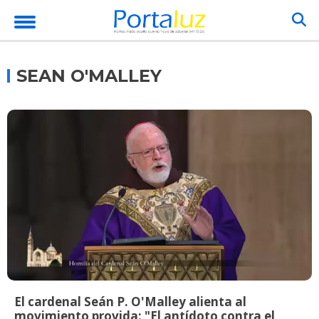
SEAN O'MALLEY
El cardenal Seán P. O'Malley alienta al
movimiento provida: "El antídoto contra el