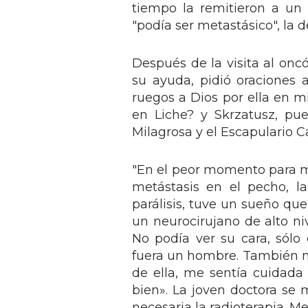
tiempo la remitieron a un
"podía ser metastásico", la
Después de la visita al onc
su ayuda, pidió oraciones 
ruegos a Dios por ella en m
en Liche? y Skrzatusz, pu
Milagrosa y el Escapulario Ca
"En el peor momento para m
metástasis en el pecho, 
parálisis, tuve un sueño qu
un neurocirujano de alto niv
No podía ver su cara, sólo
fuera un hombre. También m
de ella, me sentía cuidada 
bien». La joven doctora se m
necesaria la radioterapia. Me