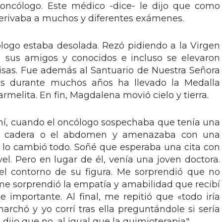
 oncólogo. Este médico -dice- le dijo que como
 derivaba a muchos y diferentes exámenes.
ólogo estaba desolada. Rezó pidiendo a la Virgen
a sus amigos y conocidos e incluso se elevaron
isas. Fue además al Santuario de Nuestra Señora
es durante muchos años ha llevado la Medalla
rmelita. En fin, Magdalena movió cielo y tierra.
í, cuando el oncólogo sospechaba que tenía una
la cadera o el abdomen y amenazaba con una
e lo cambió todo. Soñé que esperaba una cita con
el. Pero en lugar de él, venía una joven doctora.
 el contorno de su figura. Me sorprendió que no
e sorprendió la empatía y amabilidad que recibí
e importante. Al final, me repitió que «todo iría
archó y yo corrí tras ella preguntándole si sería
 dijo que no, al igual que la quimioterapia".