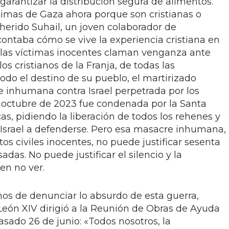
arantizar la distribución segura de alimentos.
imas de Gaza ahora porque son cristianas o
erido Suhail, un joven colaborador de
ntaba cómo se vive la experiencia cristiana en
s las víctimas inocentes claman venganza ante
los cristianos de la Franja, de todas las
do el destino de su pueblo, el martirizado
e inhumana contra Israel perpetrada por los
e octubre de 2023 fue condenada por la Santa
s, pidiendo la liberación de todos los rehenes y
Israel a defenderse. Pero esa masacre inhumana,
s civiles inocentes, no puede justificar sesenta
das. No puede justificar el silencio y la
en no ver.
os de denunciar lo absurdo de esta guerra,
 León XIV dirigió a la Reunión de Obras de Ayuda
 pasado 26 de junio: «Todos nosotros, la