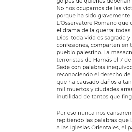
golpes de quienes deberían g
No nos ocupamos de las víct
porque ha sido gravemente h
L'Osservatore Romano que co
el drama de la guerra: toda
Dios, toda vida es sagrada y 
confesiones, comparten en to
pueblo palestino. La masacr
terroristas de Hamás el 7 d
Sede con palabras inequívoca
reconociendo el derecho de 
que ha causado daños a tanto
mil muertos y ciudades arrasa
inutilidad de tantos que fing
Por eso nunca nos cansarem
repitiendo las palabras que
a las Iglesias Orientales, el