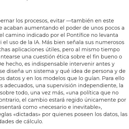
rnar los procesos, evitar —también en este
e acaban aumentando el poder de unos pocos a
el camino indicado por el Pontífice no levanta
ri el uso de la IA. Más bien señala sus numerosos
chas aplicaciones útiles, pero al mismo tiempo
ntearse una cuestión ética sobre el fin bueno o
 De hecho, es indispensable intervenir antes y
e diseña un sistema y qué idea de persona y de
os datos y en los modelos que lo guían. Para ello
os adecuados, una supervisión independiente, la
 sobre todo, una vez más, «una política que no
contrario, el cambio estará regido únicamente por
resentará como «necesario e inevitable»,
glas «dictadas» por quienes poseen los datos, las
dades de cálculo.