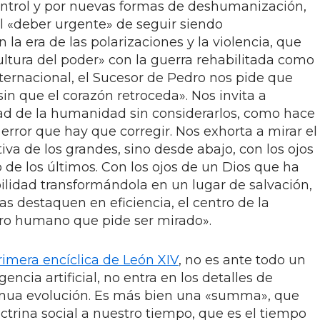
ontrol y por nuevas formas de deshumanización,
l «deber urgente» de seguir siendo
a era de las polarizaciones y la violencia, que
tura del poder» con la guerra rehabilitada como
nternacional, el Sucesor de Pedro nos pide que
in que el corazón retroceda». Nos invita a
lidad de la humanidad sin considerarlos, como hace
 error que hay que corregir. Nos exhorta a mirar el
va de los grandes, sino desde abajo, con los ojos
 de los últimos. Con los ojos de un Dios que ha
ilidad transformándola en un lugar de salvación,
 destaquen en eficiencia, el centro de la
stro humano que pide ser mirado».
rimera encíclica de León XIV
, no es ante todo un
igencia artificial, no entra en los detalles de
inua evolución. Es más bien una «summa», que
octrina social a nuestro tiempo, que es el tiempo