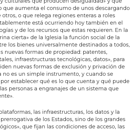
 culturales que producen desigualdad» y que
lo que aumenta el consumo de unos descargando
e otros, o que relega regiones enteras a roles
ablemente está ocurriendo hoy también en el
gías y de los recursos que estas requieren. En la
ina cierta» de la Iglesia la función social de la
tre los bienes universalmente destinados a todos,
s nuevas formas de propiedad: patentes,
ales, infraestructuras tecnológicas, datos», para
liden nuevas formas de exclusión y privación de
ca no es un simple instrumento, y cuando se
a por establecer qué es lo que cuenta y qué puede
 las personas a engranajes de un sistema que
ente».
plataformas, las infraestructuras, los datos y la
prerrogativa de los Estados, sino de los grandes
gicos», que fijan las condiciones de acceso, las