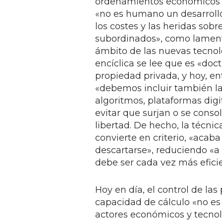
ordenamientos económicos y
«no es humano un desarrol
los costes y las heridas sobr
subordinados», como lament
ámbito de las nuevas tecnolo
encíclica se lee que es «doctr
propiedad privada, y hoy, en
«debemos incluir también la
algoritmos, plataformas digit
evitar que surjan o se conso
libertad. De hecho, la técni
convierte en criterio, «acab
descartarse», reduciendo «a
debe ser cada vez más efici
Hoy en día, el control de las 
capacidad de cálculo «no es 
actores económicos y tecnoló