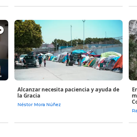
Alcanzar necesita paciencia y ayuda de
En
la Gracia
m
C
Néstor Mora Núñez
Ra