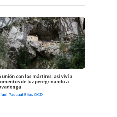
 unión con los mártires: así viví 3
omentos de luz peregrinando a
ovadonga
fael Pascual Elías OCD