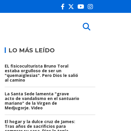
LO MÁS LEÍDO
EL fisicoculturista Bruno Toral
estaba orgulloso de ser un
"quemaiglesias". Pero Dios le salió
al camino
La Santa Sede lamenta "grave
acto de vandalismo en el santuario
mariano" de la Virgen de
Medjugorje. Video
El hogar y la dulce cruz de James:
Tras años de sacrificios para
comprar su casa, Dios le tenía