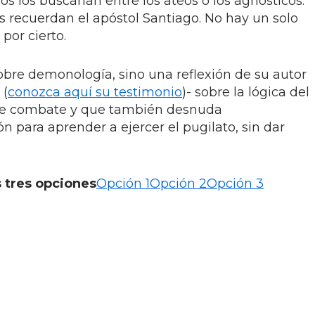
tros los buscarían entre los ateos o los agnósticos.
s recuerdan el apóstol Santiago. No hay un solo
por cierto.
sobre demonología, sino una reflexión de su autor
 (
conozca aquí su testimonio
)- sobre la lógica del
 de combate y que también desnuda
n para aprender a ejercer el pugilato, sin dar
 tres opciones
Opción 1
Opción 2
Opción 3