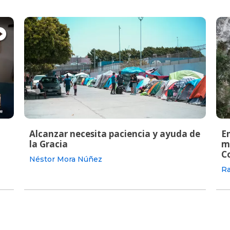
Alcanzar necesita paciencia y ayuda de
En
la Gracia
m
C
Néstor Mora Núñez
Ra