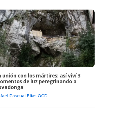
 unión con los mártires: así viví 3
omentos de luz peregrinando a
ovadonga
fael Pascual Elías OCD