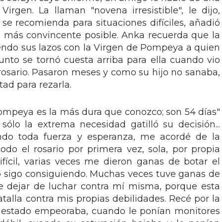
rgen. La llaman "novena irresistible", le dijo,
e recomienda para situaciones difíciles, añadió
o más convincente posible. Anka recuerda que la
endo sus lazos con la Virgen de Pompeya a quien
unto se tornó cuesta arriba para ella cuando vio
 rosario. Pasaron meses y como su hijo no sanaba,
ad para rezarla.
ompeya es la más dura que conozco; son 54 días"
ólo la extrema necesidad gatilló su decisión...
ndo toda fuerza y esperanza, me acordé de la
do el rosario por primera vez, sola, por propia
difícil, varias veces me dieron ganas de botar el
 lo sigo consiguiendo. Muchas veces tuve ganas de
de dejar de luchar contra mí misma, porque esta
alla contra mis propias debilidades. Recé por la
u estado empeoraba, cuando le ponían monitores