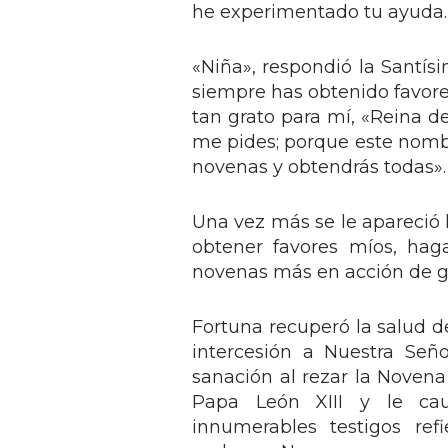
he experimentado tu ayuda. 
«Niña», respondió la Santís
siempre has obtenido favore
tan grato para mí, «Reina d
me pides; porque este nombr
novenas y obtendrás todas».
Una vez más se le apareció l
obtener favores míos, hag
novenas más en acción de gr
Fortuna recuperó la salud d
intercesión a Nuestra Señ
sanación al rezar la Novena 
Papa León XIII y le cau
innumerables testigos ref