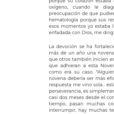
porque su corazón estaba 
oxígeno, cuando le dia
preocupación de que pudiera
hematología porque sus re
esos momentos yo estaba ll
enfadada con Dios, me dirig
La devoción se ha fortalec
más de un año una novena t
que otros también inicien e
que adhieran a esta Noven
como era su caso. "Alguie
novena debería ser más efica
respuesta me vino sola... e
perseverancia, es simplement
casi dos meses desde el com
tiempo, pasan muchas cos
interrumpir, hay muchas te