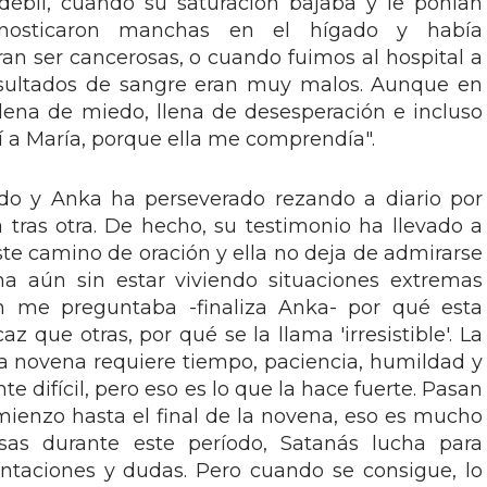
débil, cuando su saturación bajaba y le ponían
gnosticaron manchas en el hígado y había
n ser cancerosas, o cuando fuimos al hospital a
sultados de sangre eran muy malos. Aunque en
ena de miedo, llena de desesperación e incluso
í a María, porque ella me comprendía".
ido y Anka ha perseverado rezando a diario por
ras otra. De hecho, su testimonio ha llevado a
ste camino de oración y ella no deja de admirarse
a aún sin estar viviendo situaciones extremas
n me preguntaba -finaliza Anka- por qué esta
z que otras, por qué se la llama 'irresistible'. La
sta novena requiere tiempo, paciencia, humildad y
e difícil, pero eso es lo que la hace fuerte. Pasan
ienzo hasta el final de la novena, eso es mucho
as durante este período, Satanás lucha para
ntaciones y dudas. Pero cuando se consigue, lo