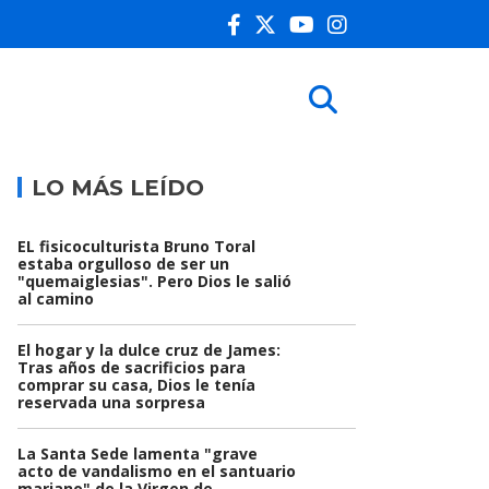
LO MÁS LEÍDO
EL fisicoculturista Bruno Toral
estaba orgulloso de ser un
"quemaiglesias". Pero Dios le salió
al camino
El hogar y la dulce cruz de James:
Tras años de sacrificios para
comprar su casa, Dios le tenía
reservada una sorpresa
La Santa Sede lamenta "grave
acto de vandalismo en el santuario
mariano" de la Virgen de