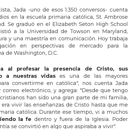
ista, Jada -uno de esos 1.350 conversos- cuenta
dios en la escuela primaria católica, St. Ambrose
nd. Se graduó en el Elizabeth Seton High School
istió a la Universidad de Towson en Maryland,
ura y una maestría en comunicación. Hoy trabaja
gación en perspectivas de mercado para la
ea de Washington, D.C.
ia al profesar la presencia de Cristo, sus
o a nuestras vidas
es una de las mayores
para convertirme en católica", nos cuenta Jada
 correo electrónico, y agrega: "Desde que tengo
 cristianos han sido una gran parte de mi familia,
era vivir las enseñanzas de Cristo hasta que me
maria católica. Durante ese tiempo, vi a muchos
iendo la fe
dentro y fuera de la Iglesia. Poder
ía se convirtió en algo que aspiraba a vivir".