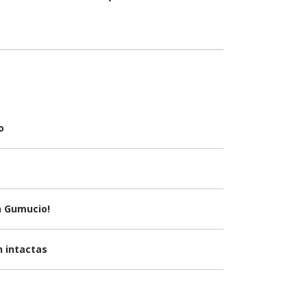
o
n Gumucio!
n intactas