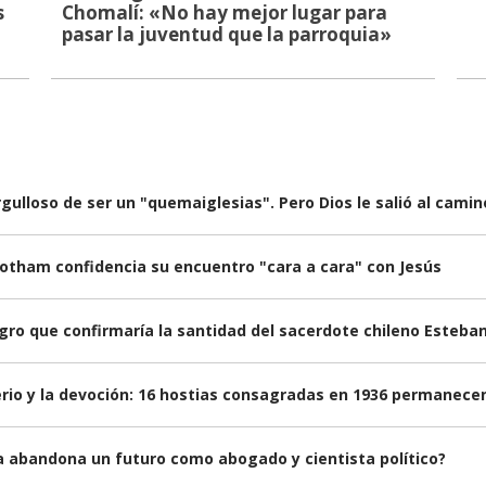
s
Chomalí: «No hay mejor lugar para
pasar la juventud que la parroquia»
rgulloso de ser un "quemaiglesias". Pero Dios le salió al camin
botham confidencia su encuentro "cara a cara" con Jesús
gro que confirmaría la santidad del sacerdote chileno Esteba
erio y la devoción: 16 hostias consagradas en 1936 permanece
ga abandona un futuro como abogado y cientista político?