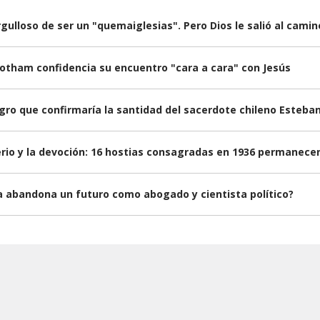
rgulloso de ser un "quemaiglesias". Pero Dios le salió al camin
botham confidencia su encuentro "cara a cara" con Jesús
gro que confirmaría la santidad del sacerdote chileno Esteba
erio y la devoción: 16 hostias consagradas en 1936 permanece
ga abandona un futuro como abogado y cientista político?