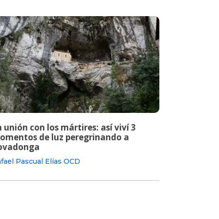
 unión con los mártires: así viví 3
omentos de luz peregrinando a
ovadonga
fael Pascual Elías OCD