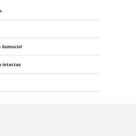
o
n Gumucio!
n intactas