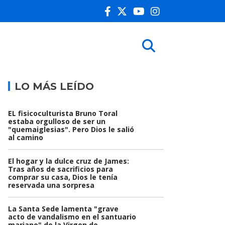
LO MÁS LEÍDO
EL fisicoculturista Bruno Toral
estaba orgulloso de ser un
"quemaiglesias". Pero Dios le salió
al camino
El hogar y la dulce cruz de James:
Tras años de sacrificios para
comprar su casa, Dios le tenía
reservada una sorpresa
La Santa Sede lamenta "grave
acto de vandalismo en el santuario
mariano" de la Virgen de