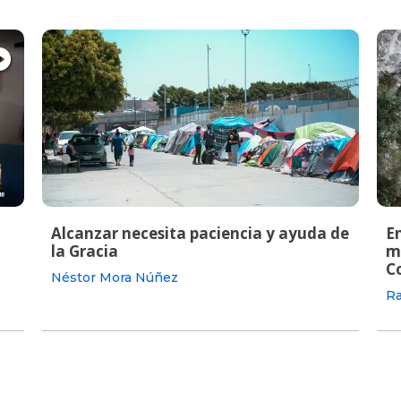
Alcanzar necesita paciencia y ayuda de
En
la Gracia
m
C
Néstor Mora Núñez
Ra