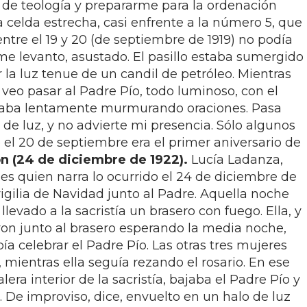
s de teología y prepararme para la ordenación
 celda estrecha, casi enfrente a la número 5, que
entre el 19 y 20 (de septiembre de 1919) no podía
e levanto, asustado. El pasillo estaba sumergido
r la luz tenue de un candil de petróleo. Mientras
, veo pasar al Padre Pío, todo luminoso, con el
zaba lentamente murmurando oraciones. Pasa
 de luz, y no advierte mi presencia. Sólo algunos
el 20 de septiembre era el primer aniversario de
ón (24 de diciembre de 1922).
Lucía Ladanza,
, es quien narra lo ocurrido el 24 de diciembre de
igilia de Navidad junto al Padre. Aquella noche
n llevado a la sacristía un brasero con fuego. Ella, y
ron junto al brasero esperando la media noche,
bía celebrar el Padre Pío. Las otras tres mujeres
ientras ella seguía rezando el rosario. En ese
ra interior de la sacristía, bajaba el Padre Pío y
. De improviso, dice, envuelto en un halo de luz