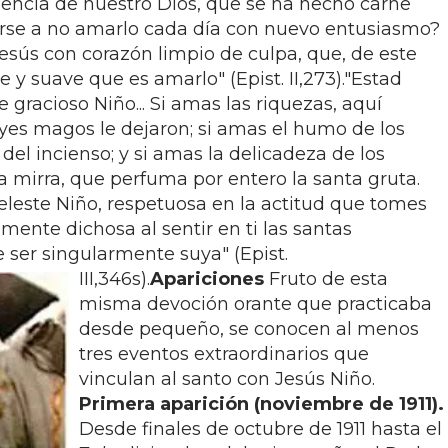
encia de nuestro Dios, que se ha hecho carne
arse a no amarlo cada día con nuevo entusiasmo?
sús con corazón limpio de culpa, que, de este
y suave que es amarlo" (Epist. II,273)."Estad
 gracioso Niño... Si amas las riquezas, aquí
eyes magos le dejaron; si amas el humo de los
del incienso; y si amas la delicadeza de los
 la mirra, que perfuma por entero la santa gruta.
eleste Niño, respetuosa en la actitud que tomes
amente dichosa al sentir en ti las santas
e ser singularmente suya" (Epist.
III,346s).
Apariciones
Fruto de esta
misma devoción orante que practicaba
desde pequeño, se conocen al menos
tres eventos extraordinarios que
vinculan al santo con Jesús Niño.
Primera aparición (noviembre de 1911).
Desde finales de octubre de 1911 hasta el