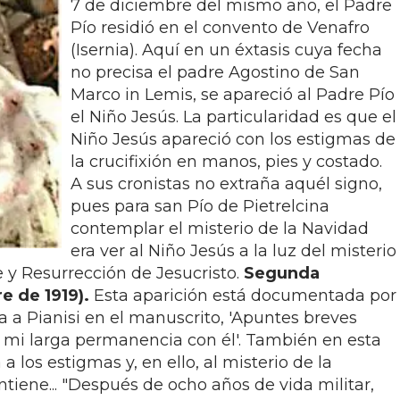
7 de diciembre del mismo año, el Padre
Pío residió en el convento de Venafro
(Isernia). Aquí en un éxtasis cuya fecha
no precisa el padre Agostino de San
Marco in Lemis, se apareció al Padre Pío
el Niño Jesús. La particularidad es que el
Niño Jesús apareció con los estigmas de
la crucifixión en manos, pies y costado.
A sus cronistas no extraña aquél signo,
pues para san Pío de Pietrelcina
contemplar el misterio de la Navidad
era ver al Niño Jesús a la luz del misterio
 y Resurrección de Jesucristo.
Segunda
e de 1919).
Esta aparición está documentada por
ia a Pianisi en el manuscrito, 'Apuntes breves
y mi larga permanencia con él'. También en esta
a los estigmas y, en ello, al misterio de la
tiene... "Después de ocho años de vida militar,