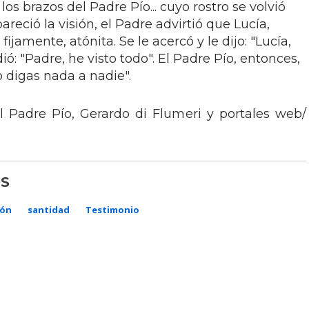
los brazos del Padre Pío... cuyo rostro se volvió
reció la visión, el Padre advirtió que Lucía,
ijamente, atónita. Se le acercó y le dijo: "Lucía,
ió: "Padre, he visto todo". El Padre Pío, entonces,
o digas nada a nadie".
l Padre Pío, Gerardo di Flumeri y portales web/
S
ión
santidad
Testimonio