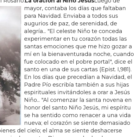
 Rosario.
La oración al Niño Jesús
Luego de
mayor, contaba los días que faltaban
para Navidad. Enviaba a todos sus
augurios de paz, de serenidad, de
alegría... "El celeste Niño te conceda
experimentar en tu corazón todas las
santas emociones que me hizo gozar a
mí en la bienaventurada noche, cuando
fue colocado en el pobre portal", dice el
santo en una de sus cartas (Epist. I,981).
En los días que precedían a Navidad, el
Padre Pío escribía también a sus hijas
espirituales invitándoles a orar a Jesús
Niño... "Al comenzar la santa novena en
honor del santo Niño Jesús, mi espíritu
se ha sentido como renacer a una vida
nueva; el corazón se siente demasiado
enes del cielo; el alma se siente deshacerse