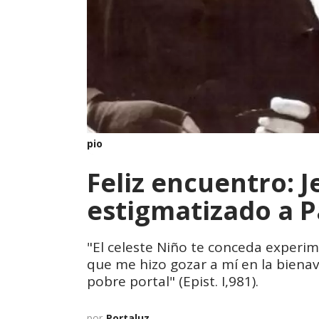
pio
Feliz encuentro: 
estigmatizado a P
"El celeste Niño te conceda experi
que me hizo gozar a mí en la biena
pobre portal" (Epist. I,981).
por
Portaluz