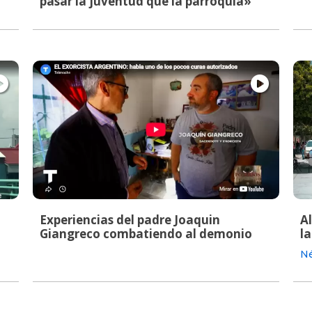
pasar la juventud que la parroquia»
Experiencias del padre Joaquin
A
Giangreco combatiendo al demonio
la
Né