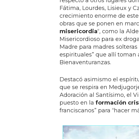
respecto a otros lugares do
Fátima, Lourdes, Lisieux y C
crecimiento enorme de este lu
obras que se ponen en marcha 
misericordia
“, como la Ald
Misericordioso para ex droga
Madre para madres solteras
espirituales” que allí toman
Bienaventuranzas.
Destacó asimismo el espíritu
que se respira en Medjugorj
Adoración al Santísimo, el Vi
puesto en la
formación cris
franciscanos” para “hacer má