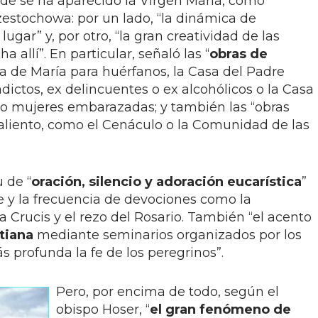
nde se ha aparecido la Virgen María, como
zestochowa: por un lado, “la dinámica de
gar” y, por otro, “la gran creatividad de las
allí”. En particular, señaló las “
obras de
ea de María para huérfanos, la Casa del Padre
dictos, ex delincuentes o ex alcohólicos o la Casa
 o mujeres embarazadas; y también las “obras
 aliento, como el Cenáculo o la Comunidad de las
 de “
oración, silencio y adoración eucarística
”
e y la frecuencia de devociones como la
a Crucis y el rezo del Rosario. También “el acento
tiana
mediante seminarios organizados por los
s profunda la fe de los peregrinos”.
Pero, por encima de todo, según el
obispo Hoser, “
el gran fenómeno de