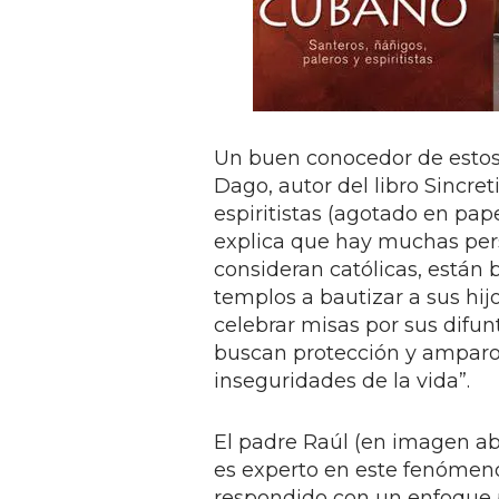
Un buen conocedor de estos
Dago, autor del libro Sincre
espiritistas (agotado en pap
explica que hay muchas pers
consideran católicas, están b
templos a bautizar a sus hijo
celebrar misas por sus difunt
buscan protección y amparo 
inseguridades de la vida”.
El padre Raúl (en imagen ab
es experto en este fenómeno
respondido con un enfoque pa