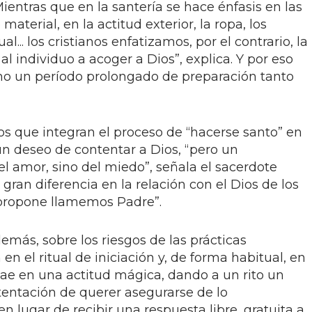
entras que en la santería se hace énfasis en las
 material, en la actitud exterior, la ropa, los
l... los cristianos enfatizamos, por el contrario, la
 al individuo a acoger a Dios”, explica. Y por eso
o un período prolongado de preparación tanto
os que integran el proceso de “hacerse santo” en
n deseo de contentar a Dios, “pero un
l amor, sino del miedo”, señala el sacerdote
gran diferencia en la relación con el Dios de los
s propone llamemos Padre”.
más, sobre los riesgos de las prácticas
 en el ritual de iniciación y, de forma habitual, en
 cae en una actitud mágica, dando a un rito un
tentación de querer asegurarse de lo
n lugar de recibir una respuesta libre, gratuita a