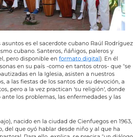
 asuntos es el sacerdote cubano Raúl Rodríguez
tismo cubano. Santeros, ñáñigos, paleros y
el, pero disponible en
formato digital
). En él
onas en su país -como en tantos otros- que “se
autizadas en la Iglesia, asisten a nuestros
s, a las fiestas de los santos de su devoción, a
os, pero a la vez practican 'su religión', donde
ante los problemas, las enfermedades y las
ajo), nacido en la ciudad de Cienfuegos en 1963,
, del que oyó hablar desde niño y al que ha
storal. Para ello, explica, se precisa “un diálogo