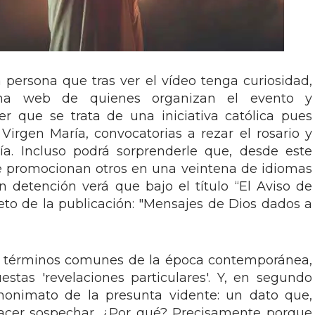
 persona que tras ver el vídeo tenga curiosidad,
ina web de quienes organizan el evento y
r que se trata de una iniciativa católica pues
irgen María, convocatorias a rezar el rosario y
ía. Incluso podrá sorprenderle que, desde este
e promocionan otros en una veintena de idiomas
on detención verá que bajo el título “El Aviso de
jeto de la publicación: "Mensajes de Dios dados a
de términos comunes de la época contemporánea,
stas 'revelaciones particulares'. Y, en segundo
nonimato de la presunta vidente: un dato que,
hacer sospechar. ¿Por qué? Precisamente porque