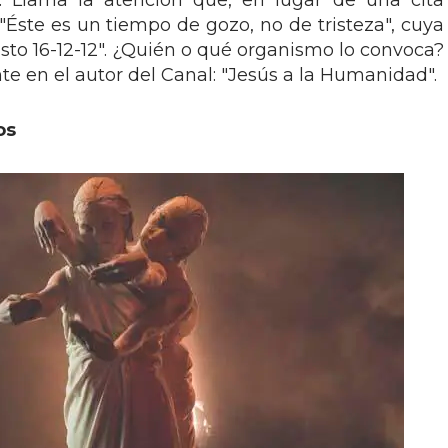
a. Llama la atención que, en lugar de una cita
: "Éste es un tiempo de gozo, no de tristeza", cuya
risto 16-12-12". ¿Quién o qué organismo lo convoca?
te en el autor del Canal: "Jesús a la Humanidad".
os