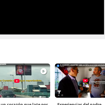
un corazón que late por
Experiencias del padre