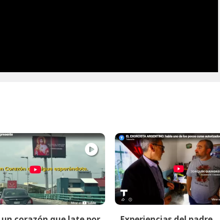
un corazón que late por
Experiencias del padre