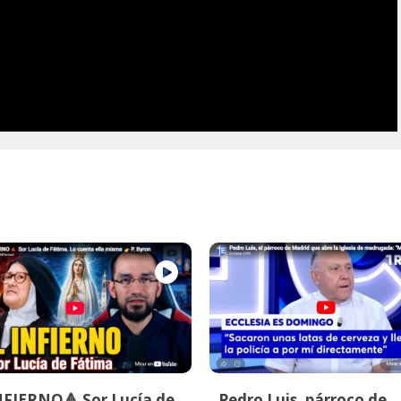
NFIERNO🔺 Sor Lucía de
Pedro Luis, párroco de