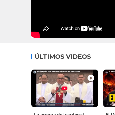
ÚLTIMOS VIDEOS
La arenga del cardenal
El I