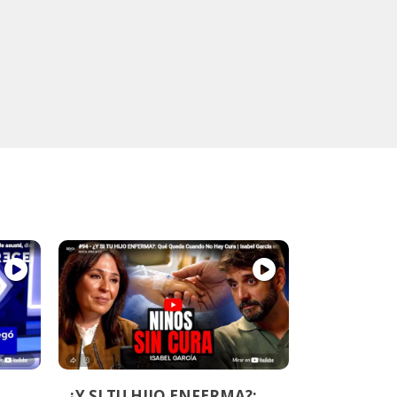
¿Y SI TU HIJO ENFERMA?: