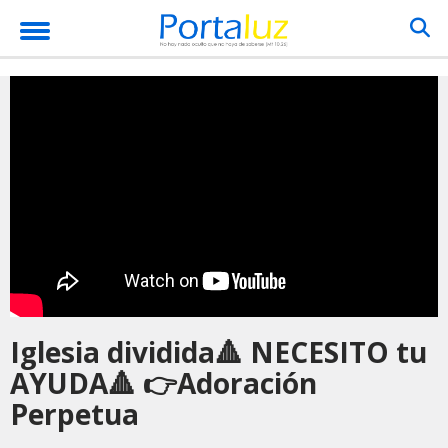
Iglesia dividida🔺 NECESITO tu
AYUDA🔺 👉Adoración
Perpetua