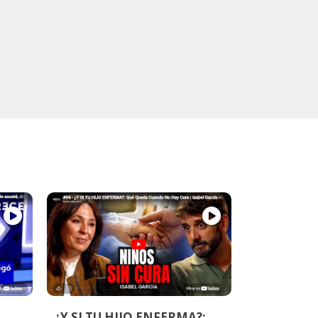
¿Y SI TU HIJO ENFERMA?: