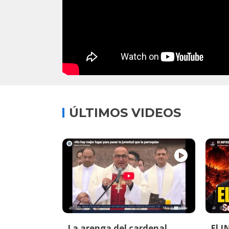
ÚLTIMOS VIDEOS
La arenga del cardenal
El I