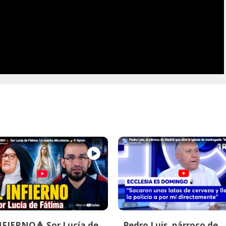
NFIERNO🔺 Sor Lucía de
Pedro Luis, párroco de