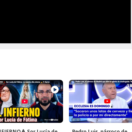
NFIERNO🔺 Sor Lucía de
Pedro Luis, párroco de