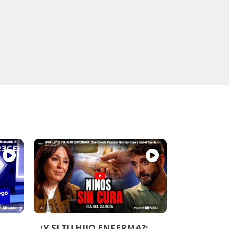
¿Y SI TU HIJO ENFERMA?: