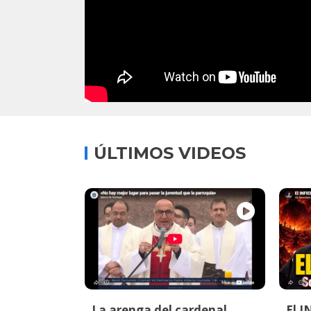
ÚLTIMOS VIDEOS
La arenga del cardenal
El I