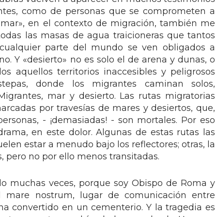
antes, como de personas que se comprometen a
 «mar», en el contexto de migración, también me
, todas las masas de agua traicioneras que tantos
ualquier parte del mundo se ven obligados a
ino. Y «desierto» no es solo el de arena y dunas, o
os aquellos territorios inaccesibles y peligrosos
stepas, donde los migrantes caminan solos,
igrantes, mar y desierto. Las rutas migratorias
rcadas por travesías de mares y desiertos, que,
rsonas, - ¡demasiadas! - son mortales. Por eso
rama, en este dolor. Algunas de estas rutas las
en estar a menudo bajo los reflectores; otras, la
 pero no por ello menos transitadas.
do muchas veces, porque soy Obispo de Roma y
l mare nostrum, lugar de comunicación entre
 ha convertido en un cementerio. Y la tragedia es