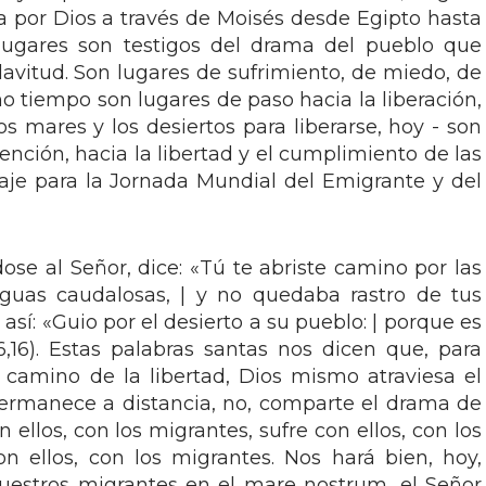
 por Dios a través de Moisés desde Egipto hasta
 lugares son testigos del drama del pueblo que
lavitud. Son lugares de sufrimiento, de miedo, de
o tiempo son lugares de paso hacia la liberación,
s mares y los desiertos para liberarse, hoy - son
ención, hacia la libertad y el cumplimiento de las
aje para la Jornada Mundial del Emigrante y del
ose al Señor, dice: «Tú te abriste camino por las
aguas caudalosas, | y no quedaba rastro de tus
a así: «Guio por el desierto a su pueblo: | porque es
6,16). Estas palabras santas nos dicen que, para
camino de la libertad, Dios mismo atraviesa el
permanece a distancia, no, comparte el drama de
 ellos, con los migrantes, sufre con ellos, con los
on ellos, con los migrantes. Nos hará bien, hoy,
nuestros migrantes en el mare nostrum, el Señor