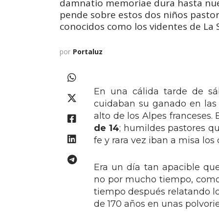
damnatio memoriae dura hasta nues
pende sobre estos dos niños pastor
conocidos como los videntes de La S
por
Portaluz
En una cálida tarde de sá
cuidaban su ganado en las 
alto de los Alpes franceses.
de 14
; humildes pastores qu
fe y rara vez iban a misa lo
Era un día tan apacible qu
no por mucho tiempo, como r
tiempo después relatando l
de 170 años en unas polvorien