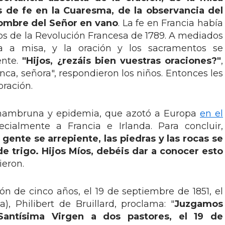
as de fe en la Cuaresma, de la observancia del
ombre del Señor en vano
. La fe en Francia había
tos de la Revolución Francesa de 1789. A mediados
ía a misa, y la oración y los sacramentos se
ente.
"Hijos, ¿rezáis bien vuestras oraciones?"
,
nca, señora", respondieron los niños. Entonces les
oración.
hambruna y epidemia, que azotó a Europa
en el
ecialmente a Francia e Irlanda. Para concluir,
 gente se arrepiente, las piedras y las rocas se
e trigo. Hijos Míos, debéis dar a conocer esto
cieron.
n de cinco años, el 19 de septiembre de 1851, el
), Philibert de Bruillard, proclama: "
Juzgamos
Santísima Virgen a dos pastores, el 19 de