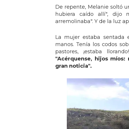
De repente, Melanie soltó un g
hubiera caído allí", dij
arremolinaba". Y de la luz 
La mujer estaba sentada e
manos. Tenía los codos sobr
pastores, ¡estaba lloran
"Acérquense, hijos míos:
gran noticia".