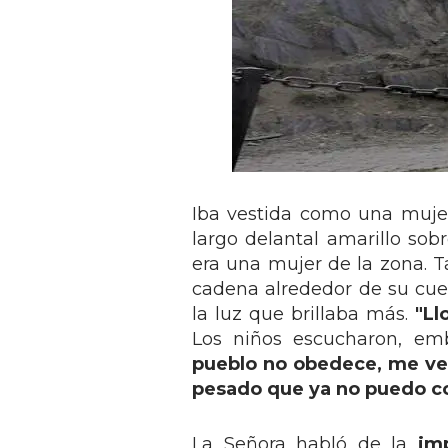
Iba vestida como una muje
largo delantal amarillo sobr
era una mujer de la zona. T
cadena alrededor de su cuel
la luz que brillaba más.
"Ll
Los niños escucharon, emb
pueblo no obedece, me veré
pesado que ya no puedo con
La Señora habló de la
im